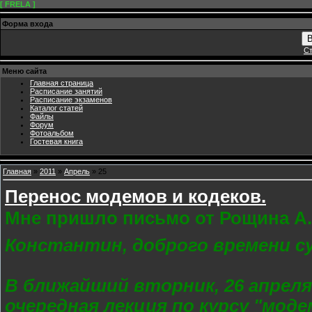
[ FRELA ]
Форма входа
В
Ст
Меню сайта
Главная страница
Расписание занятий
Расписание экзаменов
Каталог статей
Файлы
Форум
Фотоальбом
Гостевая книга
Главная
»
2011
»
Апрель
»
25
Перенос модемов и кодеков.
Мне пришло письмо от Рощина А.
Константин, доброго времени с
В ближайший вторник, 26 апреля
очередная лекция по курсу "моде