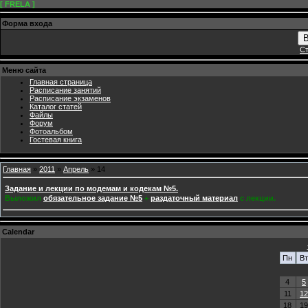
[ FRELA ]
Форма входа
В
Ст
Меню сайта
Главная страница
Расписание занятий
Расписание экзаменов
Каталог статей
Файлы
Форум
Фотоальбом
Гостевая книга
Главная
»
2011
»
Апрель
»
14
Задание и лекции по модемам и кодекам №5.
Выложил
обязательное задание №5
+
раздаточный материал
с лекции.
Calendar
Пн
Вт
4
5
11
12
18
19