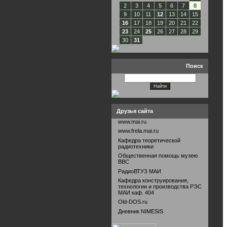
2
3
4
5
6
7
8
9
10
11
12
13
14
15
16
17
18
19
20
21
22
23
24
25
26
27
28
29
30
31
Поиск
Друзья сайта
www.mai.ru
www.frela.mai.ru
Кафедра теоретической
радиотехники
Общественная помощь музею
ВВС
РадиоВТУЗ МАИ
Кафедра конструирования,
технологии и производства РЭС
МАИ каф. 404
Old-DOS.ru
Дневник NIMESIS