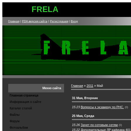
FRELA
Главная
|
PDA версия сайта
|
Регистрация
|
Вход
Главная
»
2011
»
Май
Меню сайта
Главная страница
31 Мая, Вторник
Информация о сайте
15:23
Вопросы к экзамену по РНС.
(0)
Каталог статей
Файлы
25 Мая, Среда
Форум
15:26
Зачет по сотовым сетям
(0)
Фотоальбом
15:22
Дополнительные ЛР кафедра 401