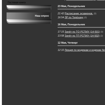
Гостевая книга
23 Мая, Понедельник
21:42
Расписание экзаменов.
(0)
Наш опрос
16:54
ЛР по Терёхину
(0)
16 Мая, Понедельник
17:15
Зачёт по ТО РСПИУ (14-501)
(0)
13:58
Зачёт по ТП РСПИУ (14-502)
(2)
12 Мая, Четверг
12:10
Лекция по модемам и кодекам №