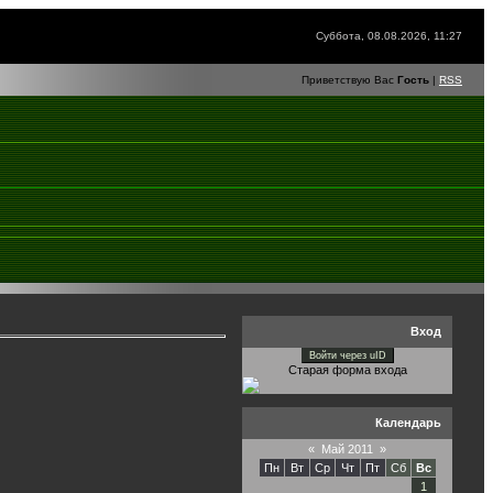
Суббота, 08.08.2026, 11:27
Приветствую Вас
Гость
|
RSS
Вход
Войти через uID
Старая форма входа
Календарь
«
Май 2011
»
Пн
Вт
Ср
Чт
Пт
Сб
Вс
1