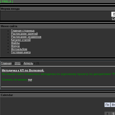
[ FRELA ]
Форма входа
В
Ст
Меню сайта
Главная страница
Расписание занятий
Расписание экзаменов
Каталог статей
Файлы
Форум
Фотоальбом
Гостевая книга
Главная
»
2011
»
Апрель
»
21
Методичка к КП по Волковой.
На нашем сайте появилась методичка по курсовому проекту по дисциплине "
Скачать её можно
тут
.
Calendar
Пн
Вт
4
5