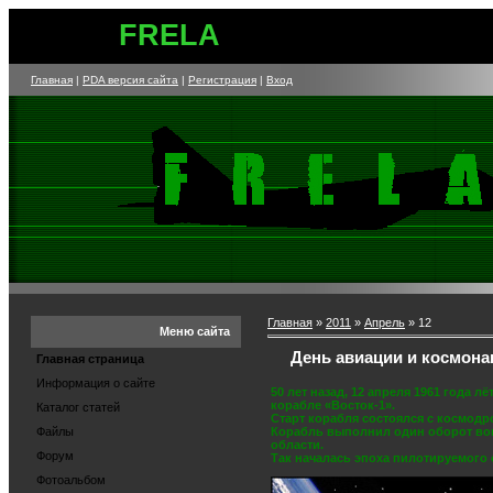
FRELA
Главная
|
PDA версия сайта
|
Регистрация
|
Вход
Главная
»
2011
»
Апрель
»
12
Меню сайта
День авиации и космона
Главная страница
Информация о сайте
50 лет назад, 12 апреля 1961 года
корабле «Восток-1».
Каталог статей
Старт корабля состоялся с космодр
Корабль выполнил один оборот вокр
Файлы
области.
Форум
Так началась эпоха пилотируемого 
Фотоальбом