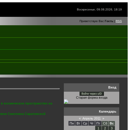
Воскресенье, 09.08.2026, 18:19
Приветствую Вас
Гость
|
RSS
Вход
Войти через uID
Старая форма входа
 в космическое пространство на
Календарь
ревни Смеловка Саратовской
«
Апрель 2011
»
Пн
Вт
Ср
Чт
Пт
Сб
Вс
1
2
3