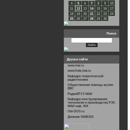
4
5
6
7
8
9
10
11
12
13
14
15
16
17
18
19
20
21
22
23
24
25
26
27
28
29
30
Поиск
Друзья сайта
www.mai.ru
www.frela.mai.ru
Кафедра теоретической
радиотехники
Общественная помощь музею
ВВС
РадиоВТУЗ МАИ
Кафедра конструирования,
технологии и производства РЭС
МАИ каф. 404
Old-DOS.ru
Дневник NIMESIS