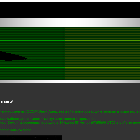
втики!
 лётчик-космонавт СССР Юрий Алексеевич Гагарин совершил первый в мире полёт
ома Байконур в 9 часов 7 минут московского времени.
уг Земли и совершил посадку в 10 часов 55 минут (07:55:00 UTC) в районе де
освоения космоса.