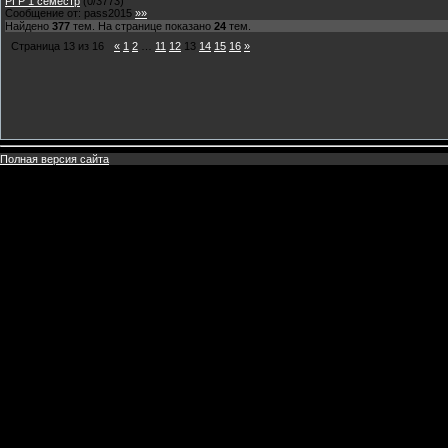
РГР 1 семестр
(
0
/
3773
)
Сообщение от:
pass2015
»»
Найдено
377
тем. На странице показано
24
тем.
Страница
13
из
16
«
1
2
…
11
12
13
14
15
16
»
Полная версия сайта