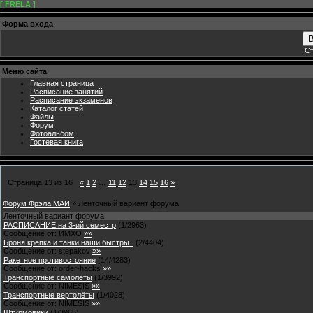
[ FRELA ]
Форма входа
В
Ст
Меню сайта
Главная страница
Расписание занятий
Расписание экзаменов
Каталог статей
Файлы
Форум
Фотоальбом
Гостевая книга
Страница
13
из
16
«
1
2
…
11
12
13
14
15
16
»
Форум Фрэла МАИ
»
Ленточный вариант форума
Ленточный вариант форума
РАСПИСАНИЕ на 3-ий семестр
(
1
/
2963
)
Сообщение от:
ИМХО
»»
Броня крепка и танки наши быстры..
(
2
/
4404
)
Сообщение от:
stepakov
»»
Ракетное противостояние
(
14
/
4283
)
Сообщение от:
order-hacks
»»
Транспортные самолёты
(
1
/
3992
)
Сообщение от:
NIMESIS
»»
Транспортные вертолёты
(
1
/
4028
)
Сообщение от:
NIMESIS
»»
Штурмовики
(
1
/
3965
)