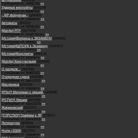
Сообщение от:
NIMESIS
»»
Ударные вертолёты
(
1
/
4274
)
Сообщение от:
NIMESIS
»»
- Д/Р форумчан -
(
2
/
4469
)
Сообщение от:
stepakov
»»
Автоматы
(
3
/
4221
)
Сообщение от:
NIMESIS
»»
[МатАн] РГР
(
11
/
7479
)
Сообщение от:
order-hacks
»»
[История]Вопросы к ЭКЗАМЕНУ
(
0
/
4401
)
Сообщение от:
ИМХО
»»
[История]ШПОРА к Экзамену
(
10
/
4457
)
Сообщение от:
ИМХО
»»
[История]Конспекты
(
4
/
4318
)
Сообщение от:
stepakov
»»
[МатАн] Консультация
(
0
/
4446
)
Сообщение от:
NIMESIS
»»
О разделе...
(
0
/
4780
)
Сообщение от:
NIMESIS
»»
Очередная сдача
(
0
/
4265
)
Сообщение от:
pass2015
»»
Масленица
(
0
/
2038
)
Сообщение от:
stepakov
»»
[РПрУ] Материал с лекций.
(
0
/
4049
)
Сообщение от:
pass2015
»»
[РСПИУ] Лекции
(
0
/
4158
)
Сообщение от:
pass2015
»»
Жириновский
(
0
/
2157
)
Сообщение от:
pass2015
»»
[ТПРСПИУ] Графики с ЛР
(
0
/
3937
)
Сообщение от:
pass2015
»»
Литература
(
0
/
3939
)
Сообщение от:
stepakov
»»
Home (2009)
(
0
/
2707
)
Сообщение от:
stepakov
»»