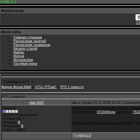
[ FRELA ]
Форма входа
В
Ст
Меню сайта
Главная страница
Расписание занятий
Расписание экзаменов
Каталог статей
Файлы
Форум
Фотоальбом
Гостевая книга
Страница
1
из
1
1
Форум Фрэла МАИ
»
ОТЦ / РТЦиС
»
РГР 1 семестр
РГР 1 семестр
vlad-1597
Дата: Среда, 07.10.2015, 01:19 | Сообщен
Рядовой
помогите решить пожалуйста :(все 13 пун
Прикрепления:
0723439.jpg
·
7532
(165.0 Kb)
Группа: Пользователи
Сообщений:
1
Награды:
0
Сообщение отредактировал
vlad-1597
-
Ср
Репутация:
0
Статус:
Offline