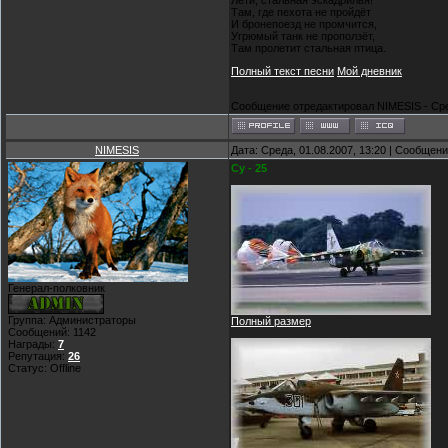
Лети, стальная эскадрилья!
Там, где пехота не пройдёт
И бронепоезд не промчится,
Угрюмый танк не проползёт,
Там пролетит стальная птица.
Полный текст песни
Мой дневник
Сообщение отредактировал
NIMESIS
-
Сре
NIMESIS
Дата: Среда, 01.08.2007, 13:20 | Сообщен
Су - 25
Генерал-полковник
Группа: Администраторы
Полный размер
Сообщений:
1142
Награды:
7
Репутация:
26
Статус:
Offline