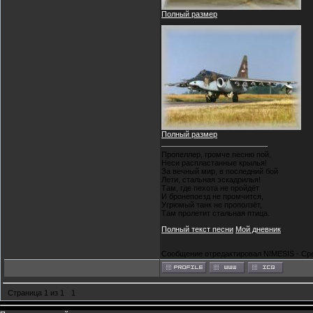
Полный размер
Полный размер
Пропеллер, громче песню пой,
Неси распластанные крылья!
За вечный мир, в последний бой
Лети, стальная эскадрилья!
Там, где пехота не пройдёт
И бронепоезд не промчится,
Угрюмый танк не проползёт,
Там пролетит стальная птица.
Полный текст песни
Мой дневник
Сообщение отредактировал
NIMESIS
-
Сре
Страница
1
из
1
1