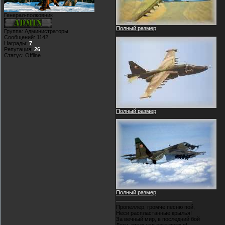
Генерал-полковник
Полный размер
Группа: Администраторы
Сообщений:
1142
Награды:
7
Репутация:
26
Статус:
Offline
Полный размер
Полный размер
Пропеллер, громче песню пой,
Неси распластанные крылья!
За вечный мир, в последний бой