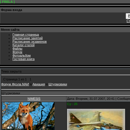
[ FRELA ]
Форма входа
В
Ст
Меню сайта
Главная страница
Расписание занятий
Расписание экзаменов
Каталог статей
Файлы
Форум
Фотоальбом
Гостевая книга
Тема закрыта
Страница
1
из
1
1
Форум Фрэла МАИ
»
Авиация
»
Штурмовики
Штурмовики
NIMESIS
Дата: Вторник, 31.07.2007, 20:41 | Сообщ
Су - 25