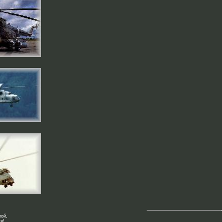
пой,
я!