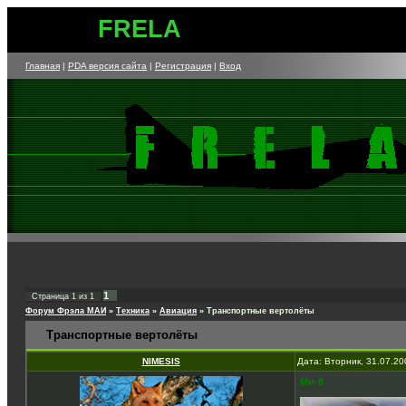
FRELA
Главная
|
PDA версия сайта
|
Регистрация
|
Вход
1
Страница
1
из
1
Форум Фрэла МАИ
»
Техника
»
Авиация
»
Транспортные вертолёты
Транспортные вертолёты
NIMESIS
Дата: Вторник, 31.07.2
Ми-8