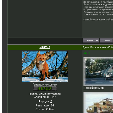
За вечный мир, в последни
Лети, стальная эскадрилья
Там, где пехота не пройдё
И бронепоезд не промчитс
Угрюмый танк не проползёт
Там пролетит стальная пти
Полный текст песни
Мой д
NIMESIS
Дата: Воскресенье, 05.
Ми-8
Генерал-полковник
Полный размер
Группа: Администраторы
Сообщений:
1142
Награды:
7
Репутация:
26
Статус:
Offline