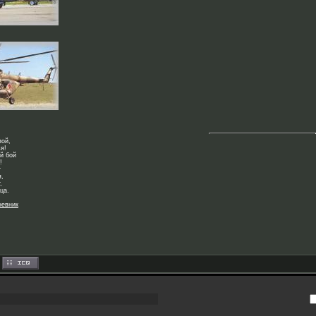
пой,
я!
й бой
!
т
я,
,
ца.
невник