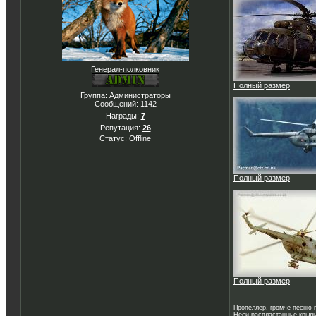
Генерал-полковник
Полный размер
Группа: Администраторы
Сообщений:
1142
Награды:
7
Репутация:
26
Статус:
Offline
Полный размер
Полный размер
Пропеллер, громче песню 
Неси распластанные крыль