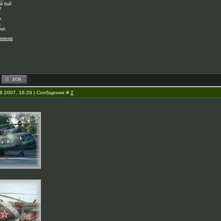
й бой
!
т
я,
,
ца.
невник
08.2007, 16:29 | Сообщение #
2