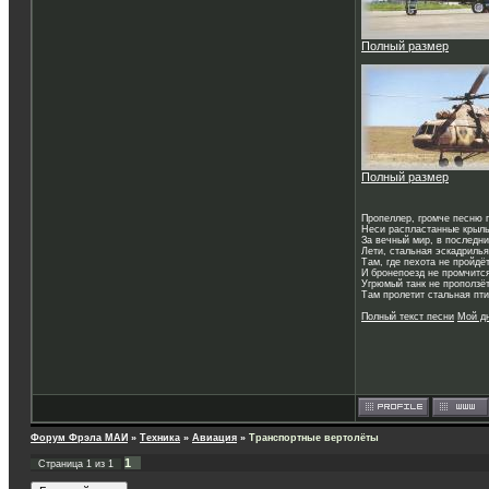
Полный размер
Полный размер
Пропеллер, громче песню 
Неси распластанные крыль
За вечный мир, в последни
Лети, стальная эскадрилья
Там, где пехота не пройдё
И бронепоезд не промчитс
Угрюмый танк не проползёт
Там пролетит стальная пти
Полный текст песни
Мой д
Форум Фрэла МАИ
»
Техника
»
Авиация
»
Транспортные вертолёты
1
Страница
1
из
1