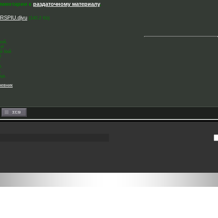
мментарии к
раздаточному материалу
.
_RSPIU.djvu
(140.2 Kb)
пой,
я!
й бой
!
т
я,
,
ца.
невник