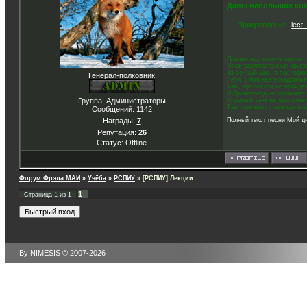
Даны небольшие ко
Прикрепления:
lect
Пропеллер, громче песню 
Неси распластанные крыль
За вечный мир, в последни
Генерал-полковник
Лети, стальная эскадрилья
Там, где пехота не пройдё
И бронепоезд не промчитс
Угрюмый танк не проползёт
Группа: Администраторы
Там пролетит стальная пти
Сообщений:
1142
Награды:
7
Полный текст песни
Мой д
Репутация:
26
Статус:
Offline
Форум Фрэла МАИ
»
Учёба
»
РСПИУ
»
[РСПИУ] Лекции
1
Страница
1
из
1
By NIMESIS © 2007-2026