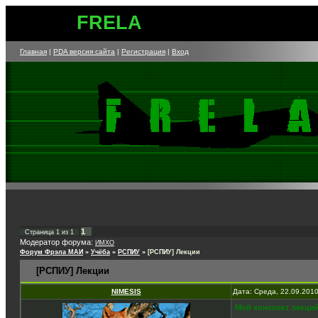
FRELA
Главная
|
PDA версия сайта
|
Регистрация
|
Вход
1
Страница
1
из
1
Модератор форума:
ИМХО
Форум Фрэла МАИ
»
Учёба
»
РСПИУ
»
[РСПИУ] Лекции
[РСПИУ] Лекции
NIMESIS
Дата: Среда, 22.09.201
Мой конспект лекций