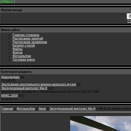
[ FRELA ]
Форма входа
В
Ст
Меню сайта
Главная страница
Расписание занятий
Расписание экзаменов
Каталог статей
Файлы
Форум
Фотоальбом
Гостевая книга
Категории раздела
Домодедово
[5]
(12.09.07)
Экспозиция центрального военно-морского музея
[4]
Экскурсионный вертолет Ми-8
[12]
Вертолётная экскурсия у Петропавловской крепости (09.08.2009)
МАКС 2009
[12]
21 августа
Главная
»
Фотоальбом
»
Авиа
»
Экскурсионный вертолет Ми-8
» Ми-8 на земле и нем