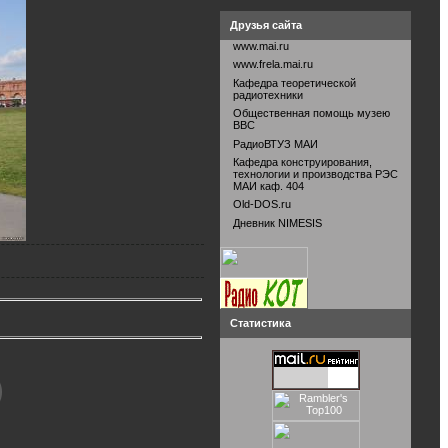
Друзья сайта
www.mai.ru
www.frela.mai.ru
Кафедра теоретической
радиотехники
Общественная помощь музею
ВВС
РадиоВТУЗ МАИ
Кафедра конструирования,
технологии и производства РЭС
МАИ каф. 404
Old-DOS.ru
Дневник NIMESIS
Статистика