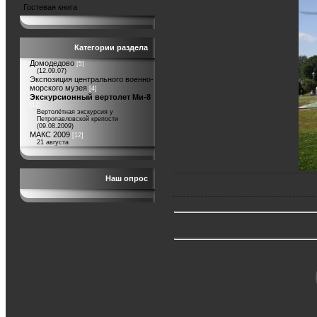
Гостевая книга
Категории раздела
Домодедово
[5]
(12.09.07)
Экспозиция центрального военно-
морского музея
[4]
Экскурсионный вертолет Ми-8
[12]
Вертолётная экскурсия у
Петропавловской крепости
(09.08.2009)
МАКС 2009
[12]
21 августа
Наш опрос