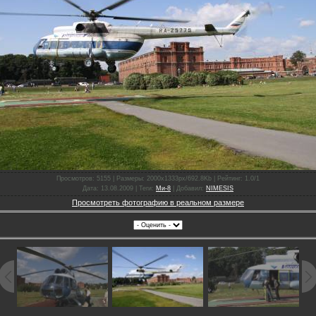
Просмотров
: 5155 |
Размеры
: 2000x1333px/692.8Kb |
Рейтинг
: 1.0/1
Дата
: 13.08.2009 |
Теги
:
Ми-8
|
Добавил
:
NIMESIS
Просмотреть фотографию в реальном размере