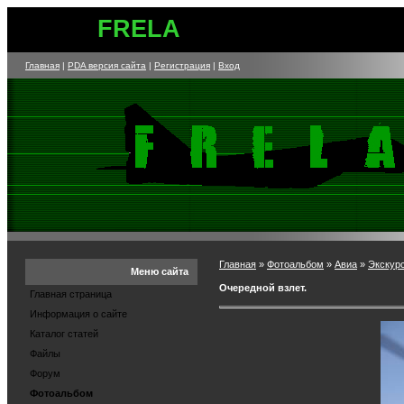
FRELA
Главная
|
PDA версия сайта
|
Регистрация
|
Вход
Главная
»
Фотоальбом
»
Авиа
»
Экскур
Меню сайта
Очередной взлет.
Главная страница
Информация о сайте
Каталог статей
Файлы
Форум
Фотоальбом