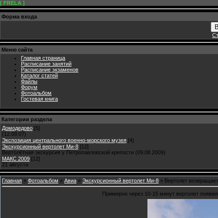
[ FRELA ]
Форма входа
В
Ст
Меню сайта
Главная страница
Расписание занятий
Расписание экзаменов
Каталог статей
Файлы
Форум
Фотоальбом
Гостевая книга
Категории раздела
Домодедово
[5]
(12.09.07)
Экспозиция центрального военно-морского музея
[4]
Экскурсионный вертолет Ми-8
[12]
Вертолётная экскурсия у Петропавловской крепости (09.08.2009)
МАКС 2009
[12]
21 августа
Главная
»
Фотоальбом
»
Авиа
»
Экскурсионный вертолет Ми-8
» Вертолет возвращает
Примерно через 10-15 минут вертолет появил