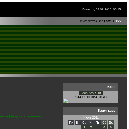
Пятница, 07.08.2026, 00:15
Приветствую Вас
Гость
|
RSS
Вход
Войти через uID
Старая форма входа
Календарь
ков) будет в этот четверг
«
Июнь 2011
»
Пн
Вт
Ср
Чт
Пт
Сб
Вс
1
2
3
4
5