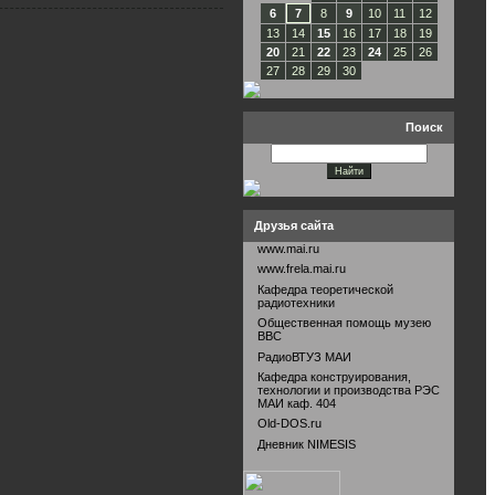
6
7
8
9
10
11
12
13
14
15
16
17
18
19
20
21
22
23
24
25
26
27
28
29
30
Поиск
Друзья сайта
www.mai.ru
www.frela.mai.ru
Кафедра теоретической
радиотехники
Общественная помощь музею
ВВС
РадиоВТУЗ МАИ
Кафедра конструирования,
технологии и производства РЭС
МАИ каф. 404
Old-DOS.ru
Дневник NIMESIS