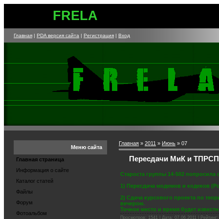
FRELA
Главная
|
PDA версия сайта
|
Регистрация
|
Вход
Главная
»
2011
»
Июнь
»
07
Меню сайта
Пересдачи МиК и ТПРСП
Главная страница
Информация о сайте
Староста группы 14-502 попросила
Каталог статей
1) Пересдача модемов и кодеков (Ро
Файлы
2) Сдача курсового проекта по тео
Форум
вечером.
Точное место и время будет известн
Фотоальбом
Просмотров: 1541 | Дата:
07.06.2011
| Рейтинг: