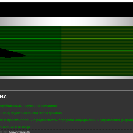
ИУ.
 опубликовать такую информацию:
щина) будет назначена через деканат.
рии и проектированию радиосистем передачи информации и управления (Баранни
о только в четверг.
 0.0/0 |
Комментарии (0)