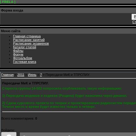
[ FRELA ]
Форма входа
В
Ст
Меню сайта
Главная страница
Расписание занятий
Расписание экзаменов
Каталог статей
Файлы
Форум
Фотоальбом
Гостевая книга
Главная
»
2011
»
Июнь
»
7
» Пересдачи МиК и ТПРСПИУ.
Пересдачи МиК и ТПРСПИУ.
Староста группы 14-502 попросила опубликовать такую информацию:
1) Пересдача модемов и кодеков (Рощина) будет назначена через деканат.
2) Сдача курсового проекта по теории и проектированию радиосистем переда
Точное место и время будет известно только в четверг.
Всего комментариев
:
0
Войдите: