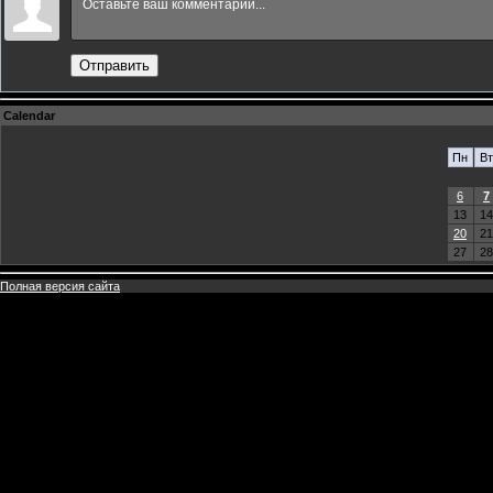
Отправить
Calendar
Пн
Вт
6
7
13
14
20
21
27
28
Полная версия сайта