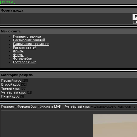
[ FRELA ]
Форма входа
В
Ст
Меню сайта
Главная страница
Расписание занятий
Расписание экзаменов
Каталог статей
Файлы
Форум
Фотоальбом
Гостевая книга
Категории раздела
Первый курс
[20]
Второй курс
[32]
Третий курс
[33]
Четвёртый курс
[11]
Пятый курс
[3]
Главная
»
Фотоальбом
»
Жизнь в МАИ
»
Четвёртый курс
» Шампанское открылось чут