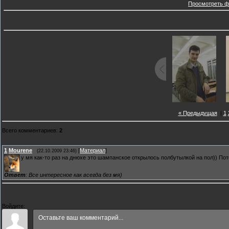
Просмотреть ф
« Предыдущая
|
1
Всего комментариев
:
2
1
Mourene
[
Материал
]
(22.10.2009 23:46)
у мя как-то раз на днюхе это шампанское открылось полбутылкой на пол)) Потом
Ответ
: Все интересное как всегда без мя)
Войдите: