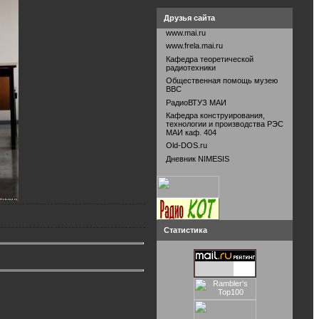
Друзья сайта
www.mai.ru
www.frela.mai.ru
Кафедра теоретической
радиотехники
Общественная помощь музею
ВВС
РадиоВТУЗ МАИ
Кафедра конструирования,
технологии и производства РЭС
МАИ каф. 404
Old-DOS.ru
Дневник NIMESIS
Статистика