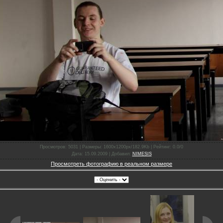
Просмотров
: 5031 |
Размеры
: 1600x1200px/182.9Kb |
Рейтинг
: 0.0/0
Дата
: 15.09.2009 |
Добавил
:
NIMESIS
Просмотреть фотографию в реальном размере