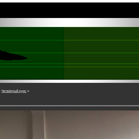
»
Четвёртый курс
»