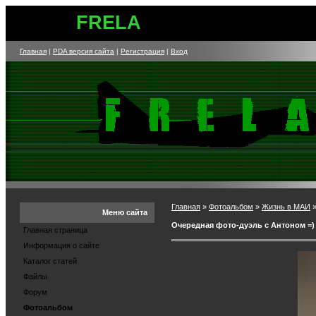
FRELA
Главная
|
PDA версия сайта
|
Регистрация
|
Вход
Главная
»
Фотоальбом
»
Жизнь в МАИ
Меню сайта
Очередная фото-дуэль с Антоном =)
Главная страница
Информация о сайте
Каталог статей
Файлы
Форум
Фотоальбом