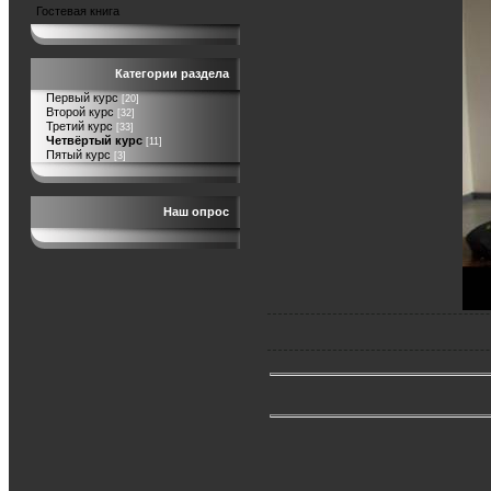
Гостевая книга
Категории раздела
Первый курс
[20]
Второй курс
[32]
Третий курс
[33]
Четвёртый курс
[11]
Пятый курс
[3]
Наш опрос