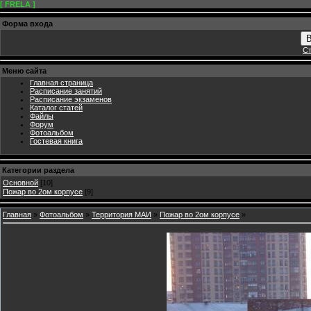
[ FRELA ]
Форма входа
В
Ст
Меню сайта
Главная страница
Расписание занятий
Расписание экзаменов
Каталог статей
Файлы
Форум
Фотоальбом
Гостевая книга
Категории раздела
Основной
[10]
Пожар во 2ом корпусе
[9]
Главная
»
Фотоальбом
»
Территория МАИ
»
Пожар во 2ом корпусе
»