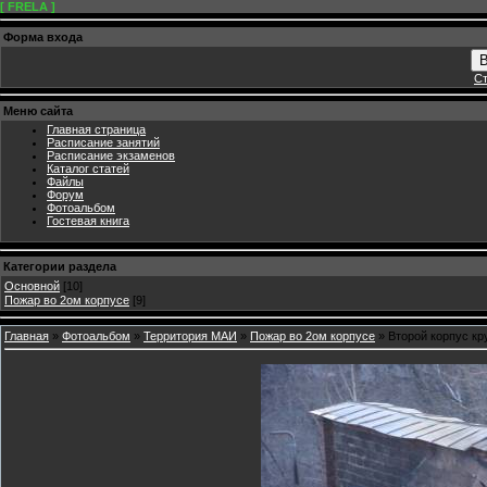
[ FRELA ]
Форма входа
В
Ст
Меню сайта
Главная страница
Расписание занятий
Расписание экзаменов
Каталог статей
Файлы
Форум
Фотоальбом
Гостевая книга
Категории раздела
Основной
[10]
Пожар во 2ом корпусе
[9]
Главная
»
Фотоальбом
»
Территория МАИ
»
Пожар во 2ом корпусе
» Второй корпус к