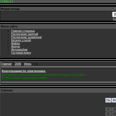
[ FRELA ]
Форма входа
В
Ст
Меню сайта
Главная страница
Расписание занятий
Расписание экзаменов
Каталог статей
Файлы
Форум
Фотоальбом
Гостевая книга
Главная
»
2008
»
Июнь
»
23
Консультация по электронике.
Внимание! консультация по электронике будет проходить
23.06 в 18:00 в аудитории 428(6).
Calendar
Пн
Вт
2
3
9
10