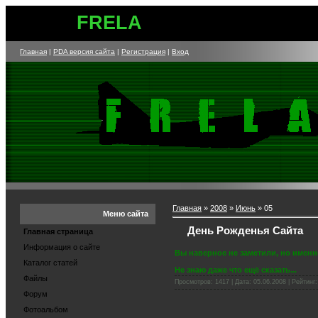
FRELA
Главная
|
PDA версия сайта
|
Регистрация
|
Вход
Главная
»
2008
»
Июнь
»
05
Меню сайта
День Рожденья Сайта
Главная страница
Информация о сайте
Вы наверное не заметили, но именно
Каталог статей
Не знаю даже что ещё сказать...
Файлы
Просмотров: 1417 | Дата:
05.06.2008
| Рейтинг:
Форум
Фотоальбом