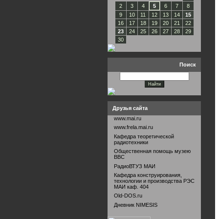
2
3
4
5
6
7
8
9
10
11
12
13
14
15
16
17
18
19
20
21
22
23
24
25
26
27
28
29
30
Поиск
Друзья сайта
www.mai.ru
www.frela.mai.ru
Кафедра теоретической
радиотехники
Общественная помощь музею
ВВС
РадиоВТУЗ МАИ
Кафедра конструирования,
технологии и производства РЭС
МАИ каф. 404
Old-DOS.ru
Дневник NIMESIS