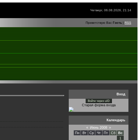
Четверг, 06.08.2026, 21:14
Приветствую Вас
Гость
|
RSS
Вход
Войти через uID
Старая форма входа
Календарь
«
Июнь 2008
»
Пн
Вт
Ср
Чт
Пт
Сб
Вс
1