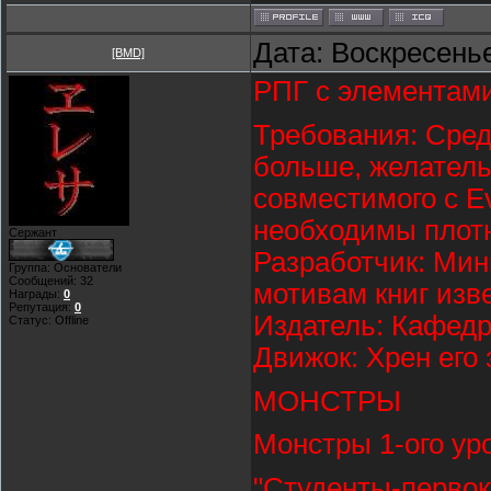
Дата: Воскресенье
[BMD]
РПГ с элементами
Требования: Сред
больше, желатель
совместимого с Еv
необходимы плот
Сержант
Разработчик: Мин
Группа: Основатели
Сообщений:
32
мотивам книг изве
Награды:
0
Репутация:
0
Издатель: Кафед
Статус:
Offline
Движок: Хрен его 
МОНСТРЫ
Монстры 1-ого ур
"Студенты-первок