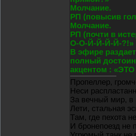
Молчание.
РП (повысив гол
Молчание.
РП (почти в ист
О-О-Й-Й-Й-Й-?!»
В эфире раздает
полный достоин
акцентом : «ЭТ
Пропеллер, громч
Неси распластан
За вечный мир, в
Лети, стальная э
Там, где пехота н
И бронепоезд не 
Угрюмый танк не 