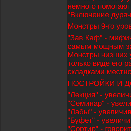
немного помогают
"Включение дурач
Монстры 9-го уро
"Зав Каф" - мифи
самым мощным зак
Монстры низших у
только виде его р
складками местно
ПОСТРОЙКИ И 
"Лекция" - увелич
"Семинар" - увели
"Лабы" - увеличи
"Буфет" - увелич
"Сортир" - говори