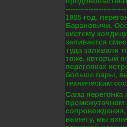
продовольствен
------------------------
1985 год, перег
Барановичи. Осо
систему кондиц
заливается смес
туда заливали т
тоже, который п
перегонках ист
больше пары, в
техническим сос
Сама перегонка 
промежуточном а
сопровождения, 
вылету, мы взлет