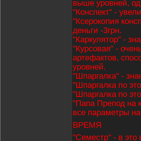
выше уровней, од
"Конспект" - увел
"Ксерокопия конс
деньги -3грн.
"Каркулятор" - зн
"Курсовая" - очен
артефактов, спосо
уровней.
"Шпаргалка" - зна
"Шпаргалка по это
"Шпаргалка по это
"Папа Препод на к
все параметры на
ВРЕМЯ
"Семестр" - в это