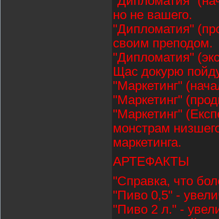
"Дипломатия" (на
но не вашего.
"Дипломатия" (пр
своим преподом.
"Дипломатия" (экс
Щас докурю пойду
"Маркетинг" (нача
"Маркетинг" (прод
"Маркетинг" (Експ
монстрам низшего
маркетинга.
АРТЕФАКТЫ
"Справка, что бол
"Пиво 0,5" - увел
"Пиво 2 л." - уве