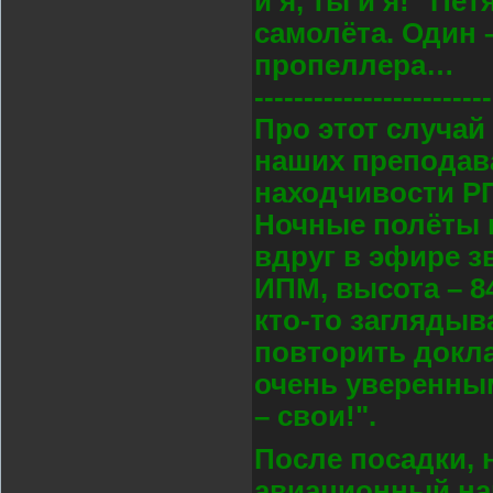
и я, ты и я!" Пе
самолёта. Один –
пропеллера…
------------------------
Про этот случай 
наших преподав
находчивости РП
Ночные полёты н
вдруг в эфире зв
ИПМ, высота – 84
кто-то заглядыва
повторить докла
очень уверенным 
– свои!".
После посадки, 
авиационный нар