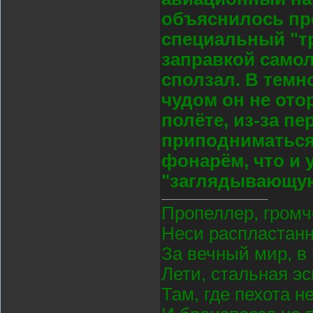
объяснилось пр
специальный "тр
заправкой самол
сползал. В темно
чудом он не ото
полёте, из-за пе
приподниматься 
фонарём, что и у
"заглядывающую
Пропеллер, громч
Неси распластан
За вечный мир, в
Лети, стальная э
Там, где пехота н