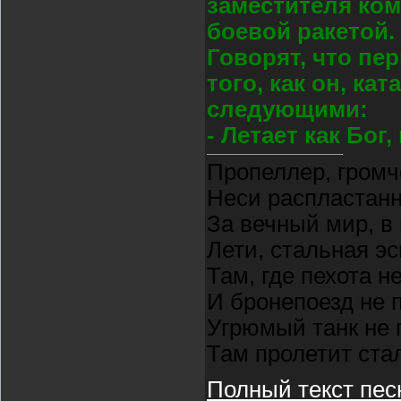
заместителя ком
боевой ракетой.
Говорят, что пе
того, как он, к
следующими:
- Летает как Бог
Пропеллер, громч
Неси распластан
За вечный мир, в
Лети, стальная э
Там, где пехота н
И бронепоезд не 
Угрюмый танк не 
Там пролетит ста
Полный текст пес