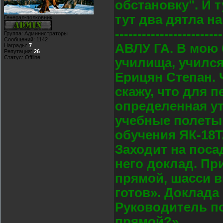
обстановку". И т
тут два дятла на
Генерал-полковник
------------------------
Группа: Администраторы
Сообщений:
1142
АВЛУ ГА. В мою
Награды:
7
Репутация:
26
Статус:
Offline
училища, учился
Ерицян Степан. 
скажу, что для 
определенная ут
учебные полеты
обучения ЯК-18Т
Заходит на поса
него доклад. Пр
прямой, шасси в
готов». Доклада 
Руководитель по
прямой?»