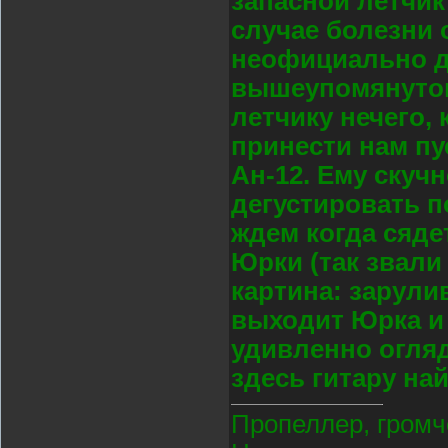
запасной летчи
случае болезни 
неофициально д
вышеупомянутого
летчику нечего,
принести нам пу
Ан-12. Ему скуч
дегустировать п
ждем когда сяде
Юрки (так звали
картина: зарулив
выходит Юрка и 
удивленно огляд
здесь гитару на
Пропеллер, громч