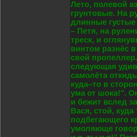
Лето, полевой а
грунтовые. На р
длинные густые 
– Петя, на руле
треск, и оглянув
винтом разнёс в
свой пропеллер.
следующая удив
самолёта откиды
куда–то в сторо
ума от шока!". 
и бежит вслед з
Вася, стой, куда
подбегающего кр
умоляюще говори