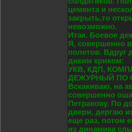
солдатиков. Пол
цемента и неско
закрыть,то откр
невозможно.
Итак. Боевое де
Я, совершенно 
полетов. Вдруг 
диким криком:
УКВ, КДП, КОМП
ДЕЖУРНЫЙ ПО 
Вскакиваю, на а
совершенно оша
Петракову. По д
двери, дергаю их
еще раз, потом е
из динамика слы