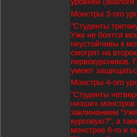
уровней (аналоги
Монстры 3-ого ур
"Студенты третек
Уже не боятся мо
неустойчивы к мо
смотрят на второ
первокурсников. 
умеют защищаться
Монстры 4-ого ур
"Студенты четвер
низших монстров 
заклинанием "Уже 
курсовую?", а та
монстров 6-го и 