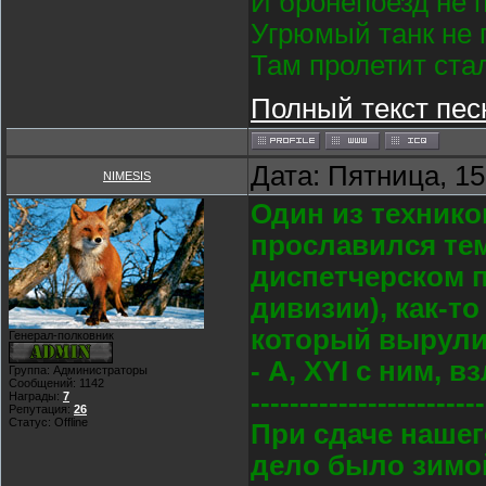
И бронепоезд не 
Угрюмый танк не 
Там пролетит ста
Полный текст пес
Дата: Пятница, 15
NIMESIS
Один из техников
прославился тем
диспетчерском п
дивизии), как-т
который вырулив
Генерал-полковник
- А, XYI с ним, в
Группа: Администраторы
Сообщений:
1142
------------------------
Награды:
7
Репутация:
26
Статус:
Offline
При сдаче нашег
дело было зимой