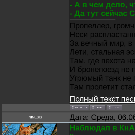
- А в чем дело, 
- Да тут сейчас 
Пропеллер, громч
Неси распластан
За вечный мир, в
Лети, стальная э
Там, где пехота н
И бронепоезд не 
Угрюмый танк не 
Там пролетит ста
Полный текст пес
Дата: Среда, 06.0
NIMESIS
Наблюдал в КнА 