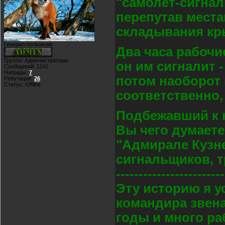
"самолет-сигнал
перепутав мест
складывания кр
Генерал-полковник
Два часа рабочие
Группа: Администраторы
он им сигналит 
Сообщений:
1142
Награды:
7
потом наоборот и
Репутация:
26
Статус:
Offline
соответственно,
Подбежавший к н
Вы чего думаете
"Адмирале Кузн
сигнальщиков, т
------------------------
Эту историю я у
командира звена
годы и много раб