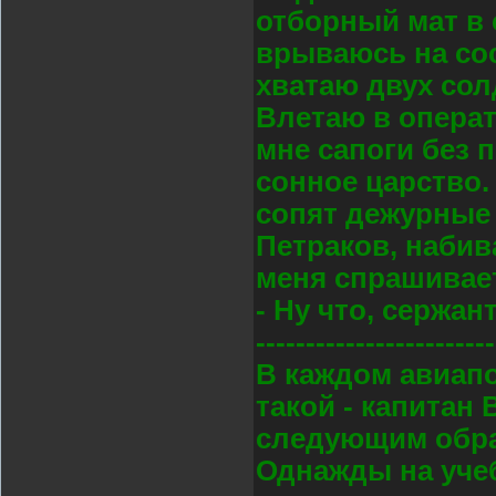
отборный мат в 
врываюсь на сос
хватаю двух сол
Влетаю в операт
мне сапоги без 
сонное царство.
сопят дежурные 
Петраков, набив
меня спрашивае
- Ну что, сержан
------------------------
В каждом авиапо
такой - капитан
следующим обра
Однажды на учеб