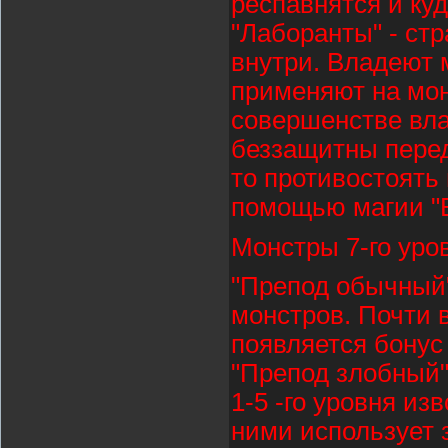
респавнятся и куд
"Лаборанты" - ст
внутри. Владеют м
применяют на монс
совершенстве вл
беззащитны перед
то противостоять 
помощью магии "В
Монстры 7-го уро
"Препод обычный"
монстров. Почти 
появляется бонус 
"Препод злобный"
1-5 -го уровня из
ними использует 