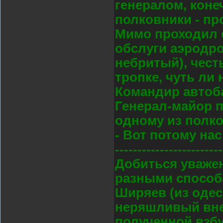
генералом, коне
полковники - пр
Мимо проходил 
обслуги аэродро
небритый), чест
тропке, чуть ли 
Командир автоба
Генерал-майор п
одному из полко
- Вот потому на
------------------------
Добиться уваже
разными способа
Ширяев (из одес
неряшливый вне
полученной взбу