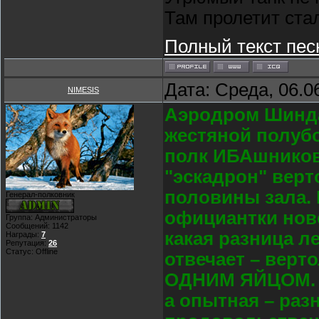
Там пролетит ста
Полный текст пес
Дата: Среда, 06.0
NIMESIS
Аэродром Шинда
жестяной полуб
полк ИБАшников
"эскадрон" верт
половины зала.
Генерал-полковник
официантки нове
Группа: Администраторы
Сообщений:
1142
какая разница л
Награды:
7
Репутация:
26
Статус:
Offline
отвечает – верт
ОДНИМ ЯЙЦОМ. Н
а опытная – раз