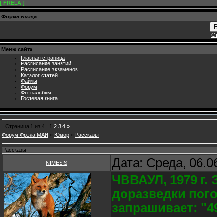
[ FRELA ]
Форма входа
В
Ст
Меню сайта
Главная страница
Расписание занятий
Расписание экзаменов
Каталог статей
Файлы
Форум
Фотоальбом
Гостевая книга
Страница
1
из
4
1
2
3
4
»
Форум Фрэла МАИ
»
Юмор
»
Рассказы
Рассказы
Дата: Среда, 06.0
NIMESIS
ЧВВАУЛ, 1979 г. 
доразведки пог
запрашивает: "4