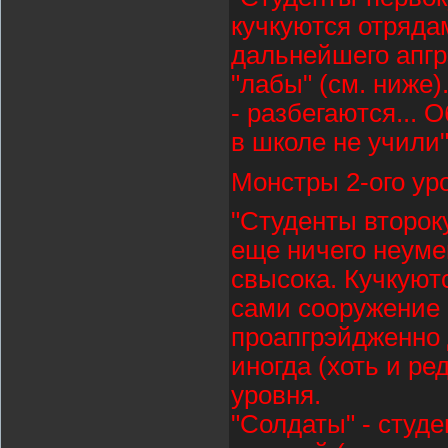
кучкуются отрядам
дальнейшего апгр
"лабы" (см. ниже)
- разбегаются...
в школе не учили"
Монстры 2-ого ур
"Студенты второк
еще ничего неуме
свысока. Кучкуют
сами сооружение 
проапгрэйдженно д
иногда (хоть и ре
уровня.
"Солдаты" - студ