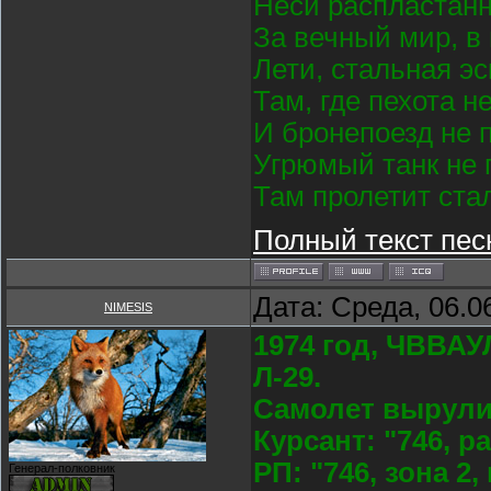
Неси распластан
За вечный мир, в
Лети, стальная э
Там, где пехота н
И бронепоезд не 
Угрюмый танк не 
Там пролетит ста
Полный текст пес
Дата: Среда, 06.0
NIMESIS
1974 год, ЧВВАУ
Л-29.
Самолет вырули
Курсант: "746, р
РП: "746, зона 2
Генерал-полковник