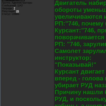
Двигатель набир
Группа: Администраторы
Сообщений:
1142
обороты уменьша
Награды:
7
Репутация:
26
Статус:
Offline
увеличиваются 
РП:"746, почему
Курсант:"746, пр
поворачивается
РП: "746, зарули
Самолет зарулил
инструктор:
"Показывай!"
Курсант двигает
вперед - голова
убирает РУД наза
Причину нашли 
РУД, и поскольк
кабины, а шнур 