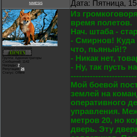
Дата: Пятница, 15
NIMESIS
Из громкоговор
время полетов.
Нач. штаба - ст
- Смирнов! Куда
что, пьяный!?
Генерал-полковник
- Никак нет, тов
Группа: Администраторы
Сообщений:
1142
- Ну, так пусть н
Награды:
7
Репутация:
26
Статус:
Offline
------------------------
Мой боевой пост
землей на коман
оперативного д
управления. Меж
метров 20, но 
дверь. Эту двер