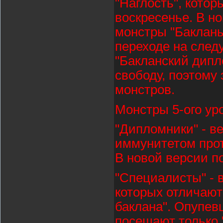
"Наглость", котор
воскресенье. В н
монстры "Бакланы"
переходе на след
"Бакланский дипл
свободу, поэтому
монстров.
Монстры 5-ого ур
"Дипломники" - в
иммунитетом прот
В новой версии п
"Специалисты" - в
которых отличают
баклана". Опупев
посещают только "