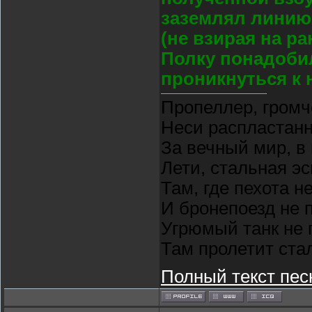
заземлял линию
(не взирая на ра
Полку понадобил
проникнуться к 
Пропеллер, громч
Неси распластан
За вечный мир, в
Лети, стальная э
Там, где пехота н
И бронепоезд не 
Угрюмый танк не 
Там пролетит ста
Полный текст пес