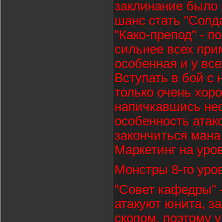
заклинание было 
шанс стать "Солд
"Како-препод" - п
сильнее всех при
особенная и у все
Вступать в бой с
только очень хор
напичкавшись не
особенность атак
закончиться мана
Маркетинг на уров
Монстры 8-го уро
"Совет кафедры" 
атакуют юнита, за
скопом, поэтому 