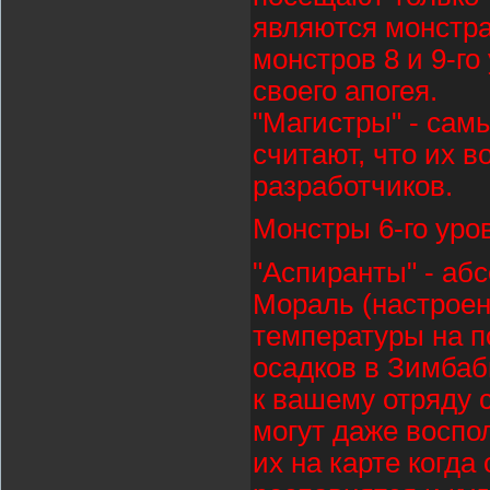
являются монстра
монстров 8 и 9-го
своего апогея.
"Магистры" - сам
считают, что их в
разработчиков.
Монстры 6-го уро
"Аспиранты" - аб
Мораль (настроен
температуры на 
осадков в Зимбабв
к вашему отряду 
могут даже воспо
их на карте когда