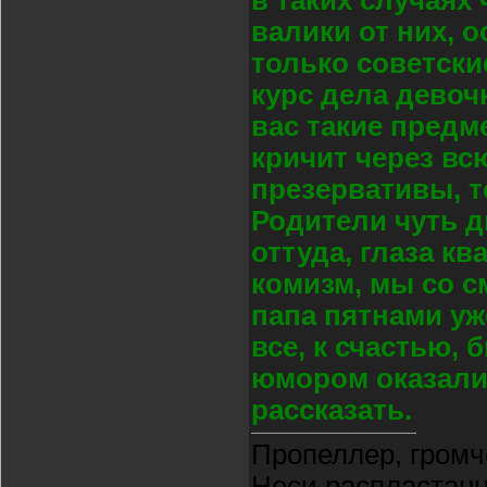
в таких случаях
валики от них, 
только советски
курс дела девочк
вас такие предм
кричит через вс
презервативы, то
Родители чуть д
оттуда, глаза кв
комизм, мы со см
папа пятнами уж
все, к счастью,
юмором оказалис
рассказать.
Пропеллер, громч
Неси распластан