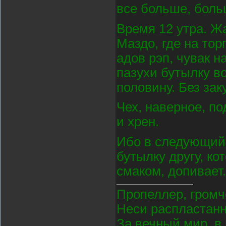
все больше, боль
Время 12 утра. Жа
Маздо, где на тор
адов рэп, чувак н
пазухи бутылку в
половину. Без зак
Чех, наверное, по
и хрен.
Ибо в следующий 
бутылку другу, ко
смаком, допивает.
Пропеллер, громч
Неси распластан
За вечный мир, в