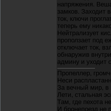
напряжения. Веша
замков. Заходит в
ток, ключи прогла
теперь ему никак
Нейтрализует кис
проползает под е
отключает ток, вз
обнаружив внутри
админу и уходит 
Пропеллер, громч
Неси распластан
За вечный мир, в
Лети, стальная э
Там, где пехота н
И бронепоезд не 