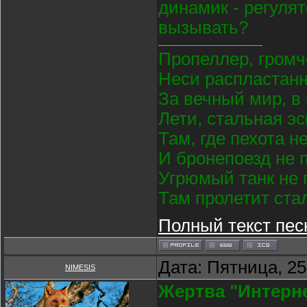
динамик - регуля
вызывать?
Пропеллер, громч
Неси распластан
За вечный мир, в
Лети, стальная э
Там, где пехота н
И бронепоезд не 
Угрюмый танк не 
Там пролетит ста
Полный текст пес
Дата: Пятница, 25
NIMESIS
Жертва "Интерне