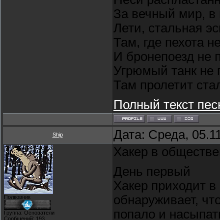
За вечный мир, в
Лети, стальная э
Там, где пехота н
И бронепоезд не 
Угрюмый танк не 
Там пролетит ста
Полный текст пес
Дата: Среда, 05.1
Ship
Хакер в обществе
День первый
Хакер приходит в
обнаруживает, что
Полковник
попало и насыпать
Группа: Основатели
Сообщений:
193