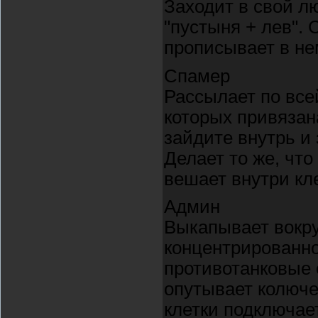
Заходит в свой л
"пустыня + лев". 
прописывает в не
Спамер
Рассылает по все
которых привязан
зайдите внутрь и
Делает то же, что
вешает внутри кле
Админ
Выкапывает вокруг
концентрированно
противотанковые 
опутывает колюче
клетки подключае