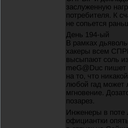
заслуженную нагр
потребителя. К сч
не сопьется рань
День 194-ый
В рамках дьяволь
хакеры всем СПР
высыпают соль из
meG@Duc пишет в
на то, что никако
любой гад может 
мгновение. Дозат
позарез.
Инженеры в поте 
официантки опять