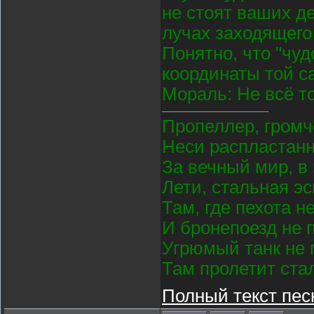
не стоят ваших де
лучах заходящего
Понятно, что "чу
координаты той с
Мораль: Не всё то
Пропеллер, громч
Неси распластан
За вечный мир, в
Лети, стальная э
Там, где пехота н
И бронепоезд не 
Угрюмый танк не 
Там пролетит ста
Полный текст пес