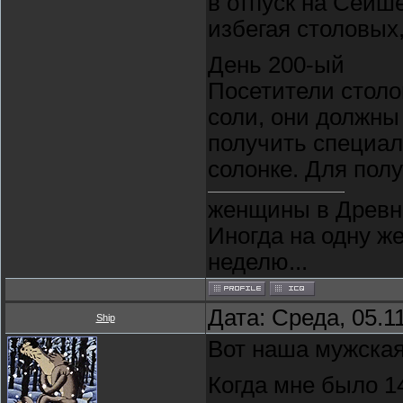
в отпуск на Сейше
избегая столовых,
День 200-ый
Посетители столо
соли, они должны
получить специал
солонке. Для пол
женщины в Древне
Иногда на одну ж
неделю...
Дата: Среда, 05.1
Ship
Вот наша мужская
Когда мне было 14