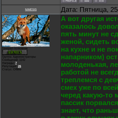
Дата: Пятница, 25
NIMESIS
А вот другая ис
оказалось довол
пять минут не с
женой, сидеть в
на кухне и не по
Генерал-полковник
напарником) ост
Группа: Администраторы
Сообщений:
1142
молоденькая, ле
Награды:
7
Репутация:
26
Статус:
Offline
работой не всег
треплемся с девч
смех уже по все
черед какую-то 
пассик порвался,
знает, что рань