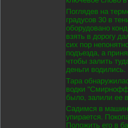
ключевое слово в
Поглядев на терм
градусов 30 в те
оборудовано конд
взять в дорогу да
сих пор непонятно
подъезда, а приня
чтобы залить туда
деньги водились.
Тара обнаружилас
водки "Смирнофф"
было, залили ее 
Садимся в машину
упирается. Покоп
Положить его в ба