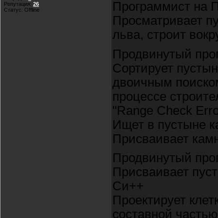
Программист на 
Репутация:
26
Статус:
Offline
Просматривает п
льва, строит вокру
Продвинутый про
Сортирует пустын
двоичным поиском 
процессе строител
"Range Check Err
Ищет в пустыне ка
Присваивает камн
Продвинутый про
Присваивает пуст
Си++
Проектирует клет
составной частью