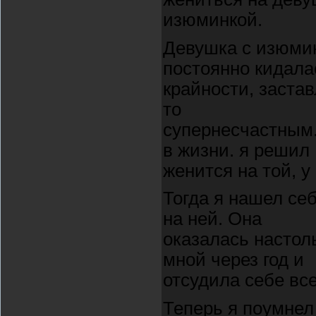
изюминкой.
Девушка с изюми
постоянно кидала
крайности, заста
то
супернесчастным.
в жизни. я решил
женится на той, 
Тогда я нашел се
на ней. Она
оказалась настол
мной через год и
отсудила себе все
Теперь я поумнел