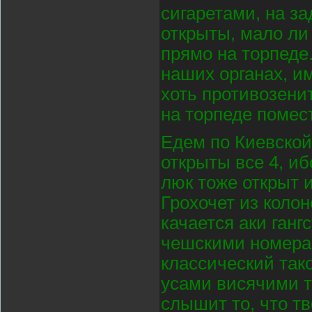
сигаретами, на за
открыты, мало ли 
прямо на торпеде.
наших органах, и
хоть противозени
на торпеде помес
Едем по Киевской 
открыты все 4, иб
люк тоже открыт и
Грохочет из колон
качается аки ганг
чешскими номерам
классический так
усами висячими та
слышит то, что тв