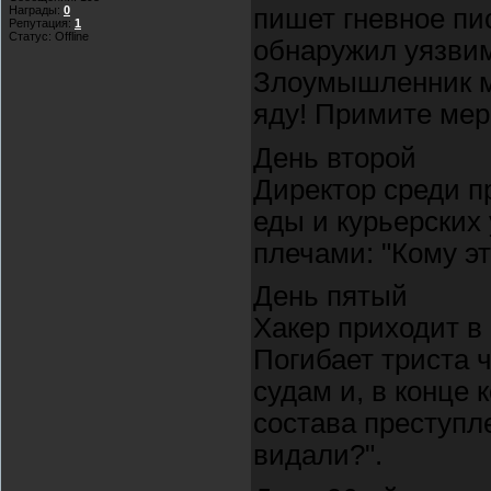
пишет гневное пи
Награды:
0
Репутация:
1
Статус:
Offline
обнаружил уязвим
Злоумышленник мо
яду! Примите мер
День второй
Директор среди п
еды и курьерских
плечами: "Кому эт
День пятый
Хакер приходит в 
Погибает триста 
судам и, в конце
состава преступле
видали?".