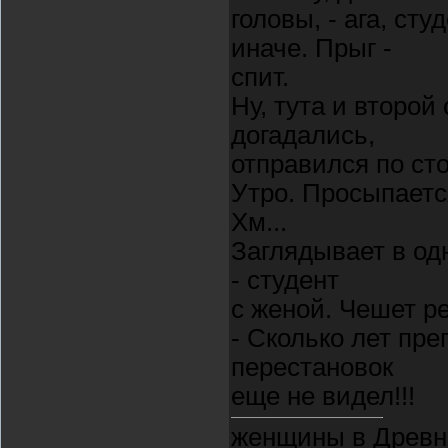
головы, - ага, сту
иначе. Прыг -
спит.
Ну, тута и второй
догадались,
отправился по сто
Утро. Просыпаетс
Хм...
Заглядывает в одн
- студент
с женой. Чешет ре
- Сколько лет пре
перестановок
еще не видел!!!
женщины в Древне