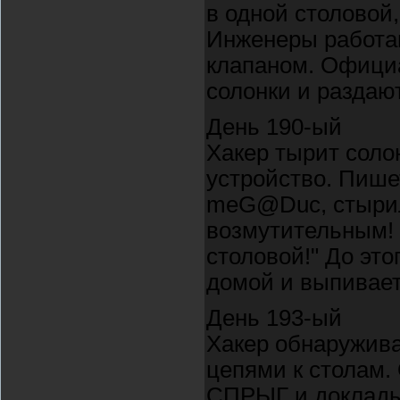
в одной столовой,
Инженеры работаю
клапаном. Офици
солонки и раздаю
День 190-ый
Хакер тырит солон
устройство. Пише
meG@Duc, стырил 
возмутительным!
столовой!" До эт
домой и выпивает
День 193-ый
Хакер обнаружива
цепями к столам.
СПРЫГ и докладыв