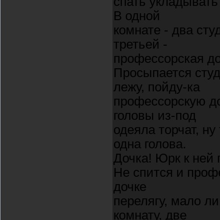
спать укладывать
В одной
комнате - два сту
третьей -
профессорская доч
Просыпается студе
лежу, пойду-ка
профессорскую до
головы из-под
одеяла торчат, ну
одна голова.
Дочка! Юрк к ней 
Не спится и профе
дочке
перелягу, мало ли
комнату, две