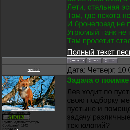
Лети, стальная э
Там, где пехота н
И бронепоезд не 
Угрюмый танк не 
Там пролетит ста
Полный текст пес
Дата: Четверг, 10
NIMESIS
Задача о поимке
Лев ходит по пус
свою подборку ме
пустыне и помещен
Генерал-полковник
задачу различны
Группа: Администраторы
технологий?
Сообщений:
1142
Награды:
7