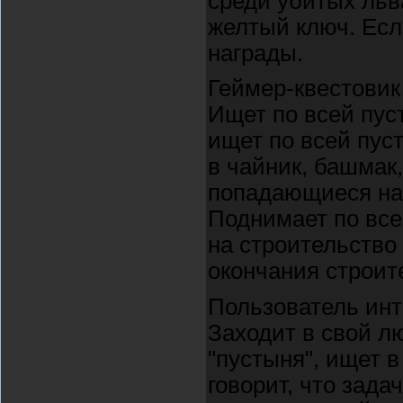
среди убитых льв
желтый ключ. Если
награды.
Геймер-квестовик
Ищет по всей пуст
ищет по всей пуст
в чайник, башмак,
попадающиеся на 
Поднимает по все
на строительство
окончания строите
Пользователь инт
Заходит в свой л
"пустыня", ищет в
говорит, что зад