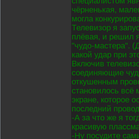
специалистом явн
чёрненькая, мале
могла конкуриров
Телевизор я запу
плёвая, и решил я
"чудо-мастера". (
какой удар при эт
Включив телевизо
соединяющие чудо
откушенным прово
становилось всё 
экране, которое 
последний провод,
-А за что же я то
красивую плассма
-Ну посудите сами