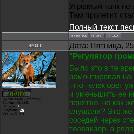
Угрюмый танк не 
Там пролетит ста
Полный текст пес
Дата: Пятница, 25
NIMESIS
"Регулятор гром
Было это в те вре
ремонтировал наш
,что телек орет 
Генерал-полковник
и уменьшить ее н
Группа: Администраторы
понятно, но как ж
Сообщений:
1142
Награды:
7
слушали? Это же,
Репутация:
26
Статус:
Offline
соседей через сте
телевизор, а ряд