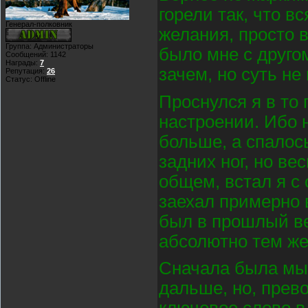
горели так, что в
Генерал-полковник
желания, просто 
Группа: Администраторы
было мне с другом
Сообщений:
1142
Награды:
7
зачем, но суть не 
Репутация:
26
Статус:
Offline
Проснулся я в то
настроении. Ибо 
больше, а спалось
задних ног, но ве
общем, встал я с
заехал примерно в
был в прошлый ве
абсолютно тем же
Сначала была мыс
дальше, но, прево