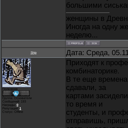
большими сиська
женщины в Древне
Иногда на одну ж
неделю...
Дата: Среда, 05.1
Ship
Приходят к профе
комбинаторике.
В те еще времена
сдавали, за
Полковник
картами засидели
Группа: Основатели
Сообщений:
193
то время и
Награды:
0
Репутация:
1
студенты, и проф
Статус:
Offline
отправишь, приш