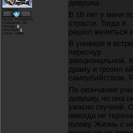
девушка
Полковник
В 16 лет у меня 
Группа: Основатели
страсти. Тогда я
Сообщений:
193
Награды:
0
решил жениться н
Репутация:
1
Статус:
Offline
В универе я встр
чересчур
эмоциональной. 
драму и грозил е
самоубийством. 
По окончании уни
девушку, но она о
ужасно скучной. 
никогда не теряла
голову. Жизнь с н
жениться на деву