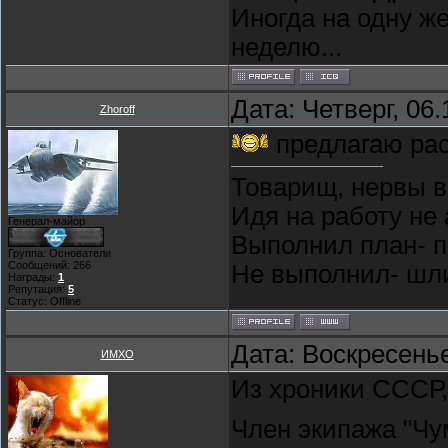
Иногда на одну ж
неделю...
Дата: Четверг, 06
Zhoroff
предлагаю рас
Товарищ, нервы в
Идя на работу не 
Генерал-майор
Выполнил план- п
Группа: Основатели
Сообщений:
266
Не выполнил- шли 
Награды:
1
Репутация:
5
Статус:
Offline
Дата: Воскресенье
ИМХО
Из хроники СССР, 
Член экипажа "Чу