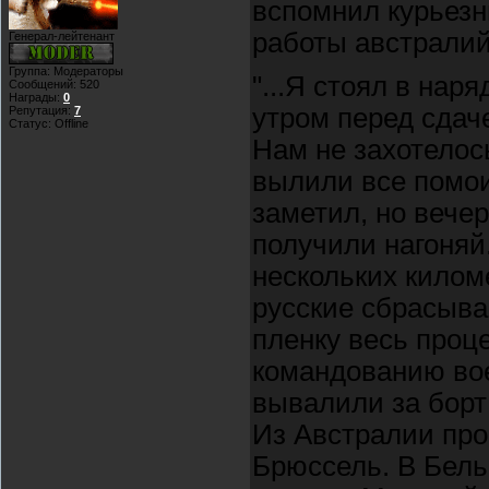
вспомнил курьез
работы австралий
Генерал-лейтенант
Группа: Модераторы
"...Я стоял в наря
Сообщений:
520
Награды:
0
утром перед сдач
Репутация:
7
Статус:
Offline
Нам не захотелос
вылили все помои
заметил, но вече
получили нагоняй
нескольких киломе
русские сбрасыва
пленку весь проц
командованию вое
вывалили за борт
Из Австралии про
Брюссель. В Бельг