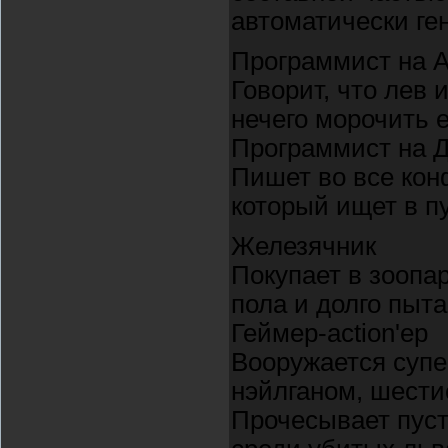
автоматически ге
Программист на 
Говорит, что лев 
нечего морочить 
Программист на 
Пишет во все конф
который ищет в пу
Железячник
Покупает в зоопа
пола и долго пыта
Геймер-action'ер
Вооружается супе
нэйлганом, шести
Прочесывает пуст