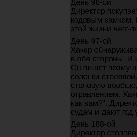
День 96-ой
Директор покупае
кодовым замком. 
этой жизни чего-т
День 97-ой
Хакер обнаружива
в обе стороны. И 
Он пишет возмуще
солонки столовой
столовую вообще,
отравлением. Хак
как вам?". Дирек
судам и дают год 
День 188-ой
Директор столово