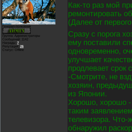
Как-то раз мой п
ремонтировать об
(Далее от первого
Генерал-полковник
Сразу с порога хо
Группа: Администраторы
Сообщений:
1142
ему поставили сп
Награды:
7
Репутация:
26
одновременно, оче
Статус:
Offline
улучшает качеств
продлевает срок 
-Смотрите, не вз
хозяин, предыдущ
из Японии.
Хорошо, хорошо -
таким заявление
телевизора. Что-ж
обнаружил раскор