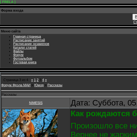
[ FRELA ]
Форма входа
В
Ст
Меню сайта
Главная страница
Расписание занятий
Расписание экзаменов
Каталог статей
Файлы
Форум
Фотоальбом
Гостевая книга
Страница
3
из
4
«
1
2
3
4
»
Форум Фрэла МАИ
»
Юмор
»
Рассказы
Рассказы
Дата: Суббота, 05
NIMESIS
Как рождаются б
Произошло все ни
Вернее не жарким