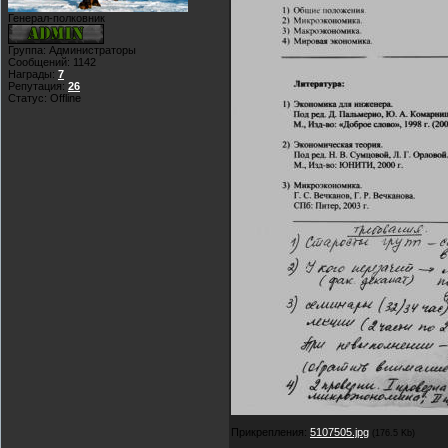
Генерал-полковник
Группа: Администраторы
Сообщений:
1142
Награды:
7
Репутация:
26
Статус:
Offline
Прикрепления:
5107505.jpg
(176.5 Kb)