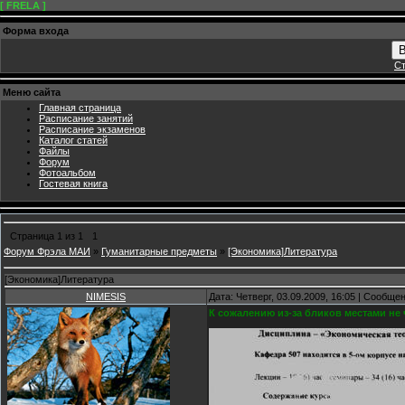
[ FRELA ]
Форма входа
В
Ст
Меню сайта
Главная страница
Расписание занятий
Расписание экзаменов
Каталог статей
Файлы
Форум
Фотоальбом
Гостевая книга
Страница
1
из
1
1
Форум Фрэла МАИ
»
Гуманитарные предметы
»
[Экономика]Литература
[Экономика]Литература
NIMESIS
Дата: Четверг, 03.09.2009, 16:05 | Сообще
К сожалению из-за бликов местами не 