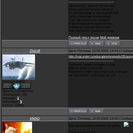
Пропеллер, громче песню пой,
Неси распластанные крылья!
За вечный мир, в последний бой
Лети, стальная эскадрилья!
Там, где пехота не пройдёт
И бронепоезд не промчится,
Угрюмый танк не проползёт,
Там пролетит стальная птица.
Полный текст песни
Мой дневник
Zhoroff
Дата: Пятница, 18.09.2009, 14:44 | Сообщ
http://mai.exler.ru/education/prepods/05/asey
Товарищ, нервы возьми в узду,
Идя на работу не ахай.
Выполнил план- посылай всех в пи.ду!
Не выполнил- шли всех на .уй!
Генерал-майор
Группа: Основатели
Сообщений:
266
Награды:
1
Репутация:
5
Статус:
Offline
ИМХО
Дата: Пятница, 18.09.2009, 19:04 | Сообщ
Как назло в инете ничего не найти...
Нашол только 1/4