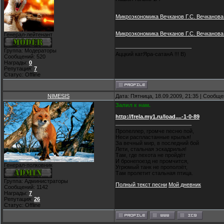
Микроэкономика Вечканов Г.С. Вечканова Г
Микроэкономика Вечканов Г.С. Вечканова Г.Р.
Генерал-лейтенант
Группа: Модераторы
Аццкий катЯра-сатанА !!! B)
Сообщений:
520
Награды:
0
Репутация:
7
Статус:
Offline
NIMESIS
Дата: Пятница, 18.09.2009, 21:35 | Сообщ
Залил к нам.
http://frela.my1.ru/load....-1-0-89
Пропеллер, громче песню пой,
Неси распластанные крылья!
За вечный мир, в последний бой
Лети, стальная эскадрилья!
Там, где пехота не пройдёт
И бронепоезд не промчится,
Генерал-полковник
Угрюмый танк не проползёт,
Там пролетит стальная птица.
Группа: Администраторы
Полный текст песни
Мой дневник
Сообщений:
1142
Награды:
7
Репутация:
26
Статус:
Offline