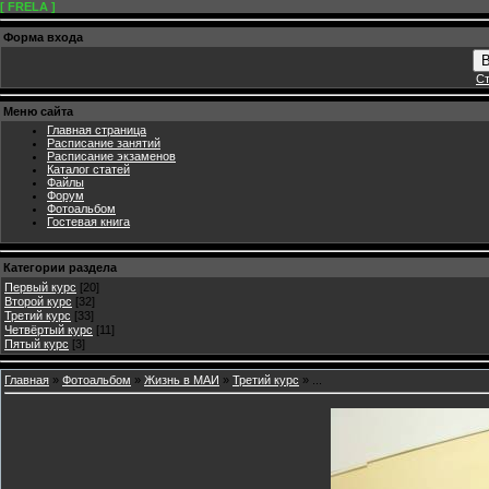
[ FRELA ]
Форма входа
В
Ст
Меню сайта
Главная страница
Расписание занятий
Расписание экзаменов
Каталог статей
Файлы
Форум
Фотоальбом
Гостевая книга
Категории раздела
Первый курс
[20]
Второй курс
[32]
Третий курс
[33]
Четвёртый курс
[11]
Пятый курс
[3]
Главная
»
Фотоальбом
»
Жизнь в МАИ
»
Третий курс
» ...