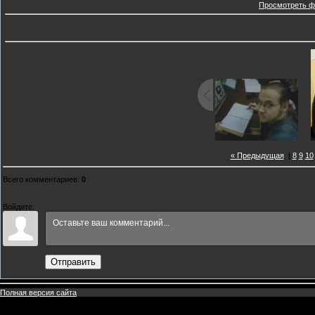
Просмотреть ф
« Предыдущая
|
8
9
10
Всего комментариев
:
0
Войдите:
Отправить
Полная версия сайта