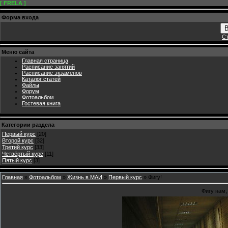
[ FRELA ]
Форма входа
В
Ст
Меню сайта
Главная страница
Расписание занятий
Расписание экзаменов
Каталог статей
Файлы
Форум
Фотоальбом
Гостевая книга
Категории раздела
Первый курс
[20]
Второй курс
[32]
Третий курс
[33]
Четвёртый курс
[11]
Пятый курс
[3]
Главная
»
Фотоальбом
»
Жизнь в МАИ
»
Первый курс
» Фигу!
Фигу нам,