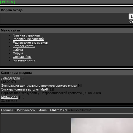
[ FRELA ]
Форма входа
В
Ст
Меню сайта
Главная страница
Расписание занятий
Расписание экзаменов
Каталог статей
Файлы
Форум
Фотоальбом
Гостевая книга
Категории раздела
Домодедово
[5]
(12.09.07)
Экспозиция центрального военно-морского музея
[4]
Экскурсионный вертолет Ми-8
[12]
Вертолётная экскурсия у Петропавловской крепости (09.08.2009)
МАКС 2009
[12]
21 августа
Главная
»
Фотоальбом
»
Авиа
»
МАКС 2009
» Ан-22 "Антей"