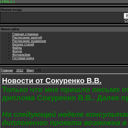
[ FRELA ]
Форма входа
В
Ст
Меню сайта
Главная страница
Расписание занятий
Расписание экзаменов
Каталог статей
Файлы
Форум
Фотоальбом
Гостевая книга
Главная
»
2012
»
Март
»
23
Новости от Сокуренко В.В.
Только что мне пришло письмо от
диплома Сокуренко В.В.. Далее 
На следующей неделе консульта
дипломного проекта возможна в