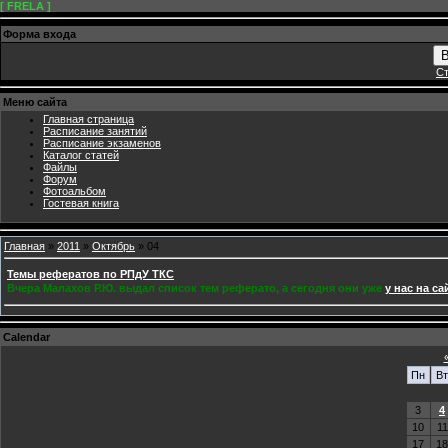
[ FRELA ]
Форма входа
В
Ст
Меню сайта
Главная страница
Расписание занятий
Расписание экзаменов
Каталог статей
Файлы
Форум
Фотоальбом
Гостевая книга
Главная
»
2011
»
Октябрь
»
04
Темы рефератов по РПдУ ТКС
Вчера Малахов Р.Ю. выдал список тем реферато, а сегодня они уже
у нас на са
Calendar
Пн
Вт
3
4
10
11
17
18