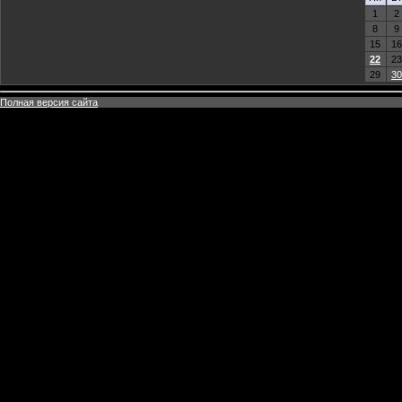
1
2
8
9
15
16
22
23
29
30
Полная версия сайта