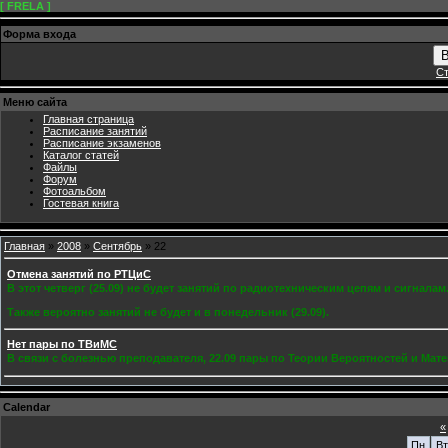
[ FRELA ]
Форма входа
В
Ст
Меню сайта
Главная страница
Расписание занятий
Расписание экзаменов
Каталог статей
Файлы
Форум
Фотоальбом
Гостевая книга
Главная
»
2008
»
Сентябрь
»
22
Отмена занятий по РТЦиС
В этот четверг (25.09) не будет занятий по радиотехническим цепям и сигналам
Также вероятно занятий не будет и в понедельник (29.09).
Нет пары по ТВиМС
В связи с болезнью преподавателя, 22.09 пары по Теории Вероятностей и Мат
Calendar
«
Пн
Вт