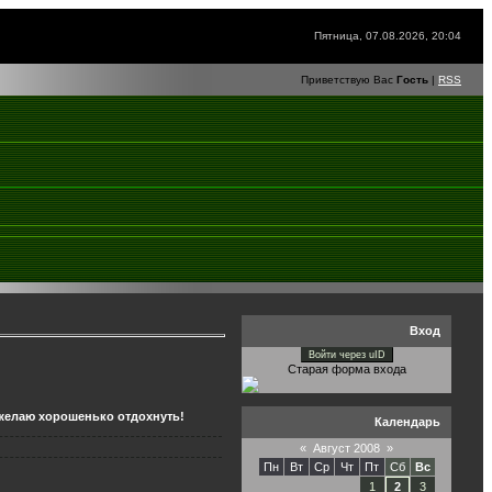
Пятница, 07.08.2026, 20:04
Приветствую Вас
Гость
|
RSS
Вход
Войти через uID
Старая форма входа
м желаю хорошенько отдохнуть!
Календарь
«
Август 2008
»
Пн
Вт
Ср
Чт
Пт
Сб
Вс
1
2
3