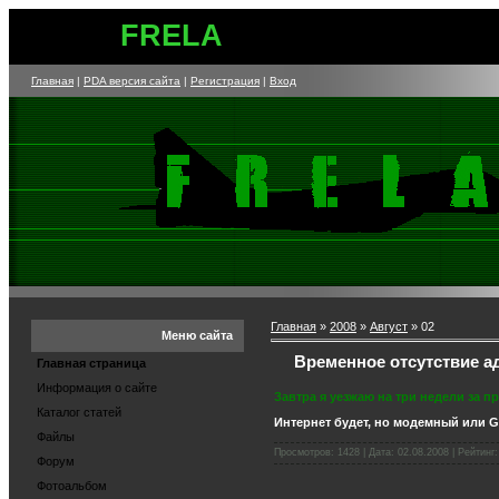
FRELA
Главная
|
PDA версия сайта
|
Регистрация
|
Вход
Главная
»
2008
»
Август
»
02
Меню сайта
Временное отсутствие а
Главная страница
Информация о сайте
Завтра я уезжаю на три недели за 
Каталог статей
Интернет будет, но модемный или G
Файлы
Просмотров: 1428 | Дата:
02.08.2008
| Рейтинг:
Форум
Фотоальбом