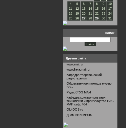
4
5
6
7
8
9
10
11
12
13
14
15
16
17
18
19
20
21
22
23
24
25
26
27
28
29
30
31
Поиск
Друзья сайта
www.mai.ru
www.frela.mai.ru
Кафедра теоретической
радиотехники
Общественная помощь музею
ВВС
РадиоВТУЗ МАИ
Кафедра конструирования,
технологии и производства РЭС
МАИ каф. 404
Old-DOS.ru
Дневник NIMESIS