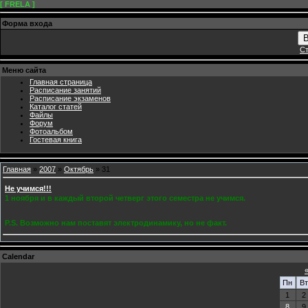
[ FRELA ]
Форма входа
В
Ст
Меню сайта
Главная страница
Расписание занятий
Расписание экзаменов
Каталог статей
Файлы
Форум
Фотоальбом
Гостевая книга
Главная
»
2007
»
Октябрь
»
31
Не учимся!!!
1 ноября и в каждый второй четверг этого семестра не учимся.
P.S. Возможно нам поставят электродинамику, но не факт.
Calendar
Пн
Вт
1
2
8
9