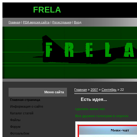
FRELA
Главная
|
PDA версия сайта
|
Регистрация
|
Вход
Главная
»
2007
»
Сентябрь
»
22
Меню сайта
Есть идея...
Главная страница
Информация о сайте
сделать мини чат.
Каталог статей
Все дружно голосуем в опросе.
Файлы
Форум
Фотоальбом