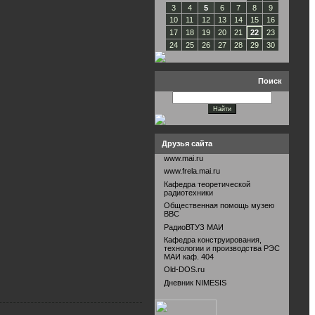
3
4
5
6
7
8
9
10
11
12
13
14
15
16
17
18
19
20
21
22
23
24
25
26
27
28
29
30
Поиск
Друзья сайта
www.mai.ru
www.frela.mai.ru
Кафедра теоретической
радиотехники
Общественная помощь музею
ВВС
РадиоВТУЗ МАИ
Кафедра конструирования,
технологии и производства РЭС
МАИ каф. 404
Old-DOS.ru
Дневник NIMESIS