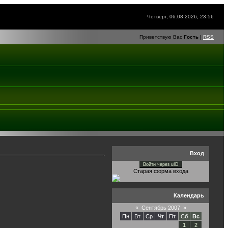
Четверг, 06.08.2026, 23:56
Приветствую Вас
Гость
|
RSS
Вход
Войти через uID
Старая форма входа
Календарь
«
Сентябрь 2007
»
Пн
Вт
Ср
Чт
Пт
Сб
Вс
1
2