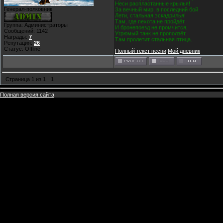
Неси распластанные крылья!
Генерал-полковник
За вечный мир, в последний бой
Лети, стальная эскадрилья!
Там, где пехота не пройдёт
Группа: Администраторы
И бронепоезд не промчится,
Сообщений:
1142
Угрюмый танк не проползёт,
Награды:
7
Там пролетит стальная птица.
Репутация:
26
Статус:
Offline
Полный текст песни
Мой дневник
Страница
1
из
1
1
Полная версия сайта