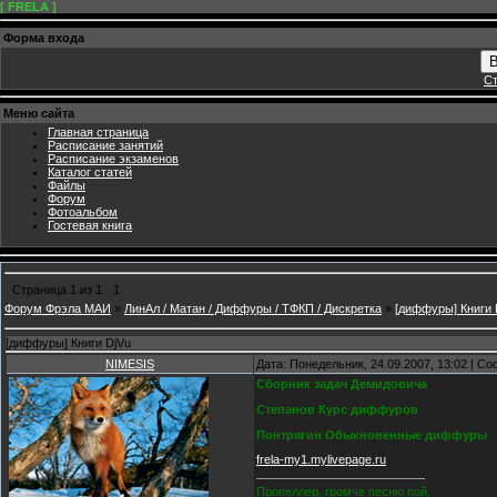
[ FRELA ]
Форма входа
В
Ст
Меню сайта
Главная страница
Расписание занятий
Расписание экзаменов
Каталог статей
Файлы
Форум
Фотоальбом
Гостевая книга
Страница
1
из
1
1
Форум Фрэла МАИ
»
ЛинАл / Матан / Диффуры / ТФКП / Дискретка
»
[диффуры] Книги 
[диффуры] Книги DjVu
NIMESIS
Дата: Понедельник, 24.09.2007, 13:02 | С
Сборник задач Демидовича
Степанов Курс диффуров
Понтрягин Обыкновенные диффуры
frela-my1.mylivepage.ru
Пропеллер, громче песню пой,