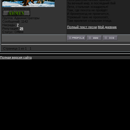
За вечный мир, в последний бой
Лети, стальная эскадрилья!
Генерал-полковник
Там, где пехота не пройдёт
И бронепоезд не промчится,
Угрюмый танк не проползёт,
Группа: Администраторы
Там пролетит стальная птица.
Сообщений:
1142
Награды:
7
Полный текст песни
Мой дневник
Репутация:
26
Статус:
Offline
Страница
1
из
1
1
Полная версия сайта