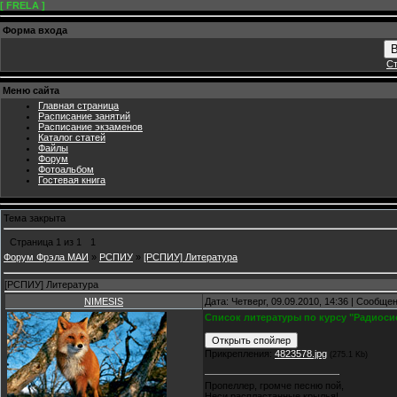
[ FRELA ]
Форма входа
В
Ст
Меню сайта
Главная страница
Расписание занятий
Расписание экзаменов
Каталог статей
Файлы
Форум
Фотоальбом
Гостевая книга
Тема закрыта
Страница
1
из
1
1
Форум Фрэла МАИ
»
РСПИУ
»
[РСПИУ] Литература
[РСПИУ] Литература
NIMESIS
Дата: Четверг, 09.09.2010, 14:36 | Сообще
Список литературы по курсу "Радиоси
Прикрепления:
4823578.jpg
(275.1 Kb)
Пропеллер, громче песню пой,
Неси распластанные крылья!