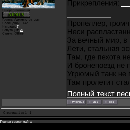
Прикрепления:
__
Генерал-полковник
Группа: Администраторы
Пропеллер, громч
Сообщений:
1142
Награды:
7
Неси распластан
Репутация:
26
Статус:
Offline
За вечный мир, в
Лети, стальная э
Там, где пехота н
И бронепоезд не 
Угрюмый танк не 
Там пролетит ста
Полный текст пес
Страница
1
из
1
1
Полная версия сайта