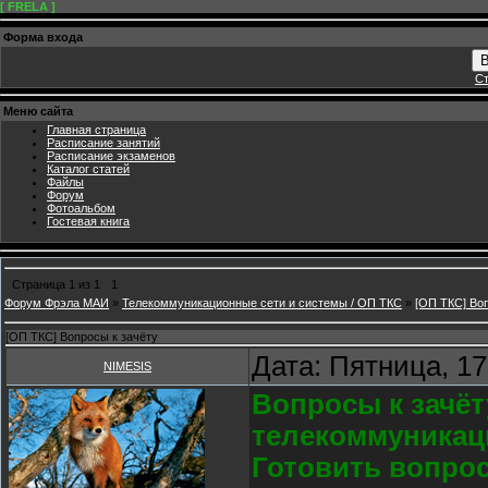
[ FRELA ]
Форма входа
В
Ст
Меню сайта
Главная страница
Расписание занятий
Расписание экзаменов
Каталог статей
Файлы
Форум
Фотоальбом
Гостевая книга
Страница
1
из
1
1
Форум Фрэла МАИ
»
Телекоммуникационные сети и системы / ОП ТКС
»
[ОП ТКС] Во
[ОП ТКС] Вопросы к зачёту
Дата: Пятница, 17
NIMESIS
Вопросы к зачёт
телекоммуникац
Готовить вопрос