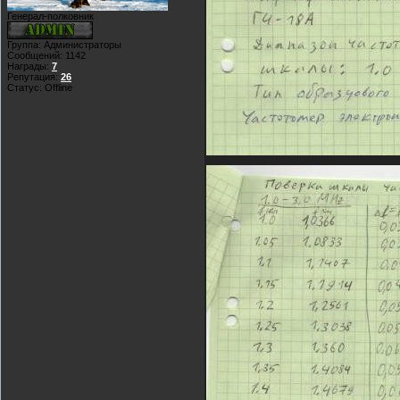
Генерал-полковник
Группа: Администраторы
Сообщений:
1142
Награды:
7
Репутация:
26
Статус:
Offline