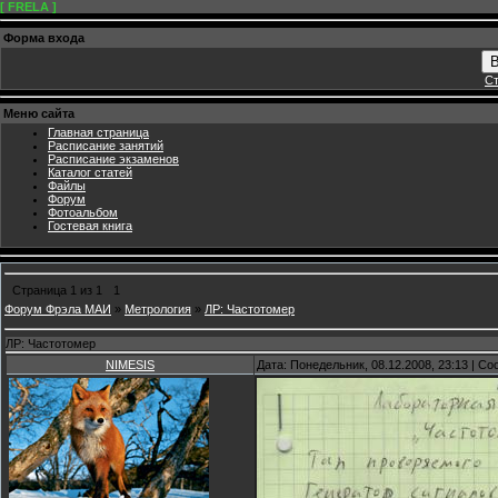
[ FRELA ]
Форма входа
В
Ст
Меню сайта
Главная страница
Расписание занятий
Расписание экзаменов
Каталог статей
Файлы
Форум
Фотоальбом
Гостевая книга
Страница
1
из
1
1
Форум Фрэла МАИ
»
Метрология
»
ЛР: Частотомер
ЛР: Частотомер
NIMESIS
Дата: Понедельник, 08.12.2008, 23:13 | С