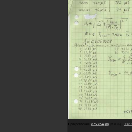
Прикрепления:
8756854.jpg
·
93615
(61.8 Kb)