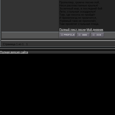
Пропеллер, громче песню пой,
Неси распластанные крылья!
За вечный мир, в последний бой
Лети, стальная эскадрилья!
Там, где пехота не пройдёт
И бронепоезд не промчится,
Угрюмый танк не проползёт,
Там пролетит стальная птица.
Полный текст песни
Мой дневник
Страница
1
из
1
1
Полная версия сайта