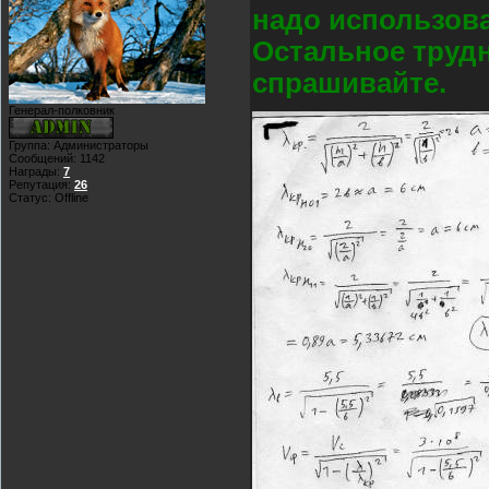
надо использова
Остальное трудно
спрашивайте.
Генерал-полковник
Группа: Администраторы
Сообщений:
1142
Награды:
7
Репутация:
26
Статус:
Offline