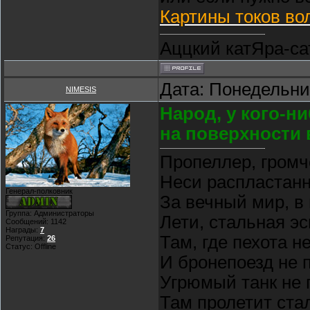
Картины токов во
Аццкий катЯра-сат
Дата: Понедельник
NIMESIS
Народ, у кого-н
на поверхности
Пропеллер, громч
Неси распластан
Генерал-полковник
За вечный мир, в
Группа: Администраторы
Лети, стальная э
Сообщений:
1142
Награды:
7
Там, где пехота н
Репутация:
26
Статус:
Offline
И бронепоезд не 
Угрюмый танк не 
Там пролетит ста