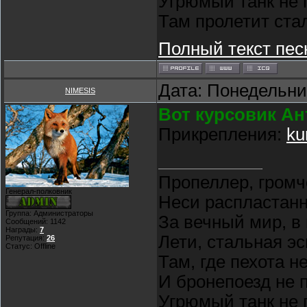
Угрюмый танк не 
Там пролетит ста
Полный текст пес
Дата: Понедельник
NIMESIS
Вот курсовик Ант
Прикрепления:
ku
Пропеллер, громч
Генерал-полковник
Неси распластан
Группа: Администраторы
За вечный мир, в
Сообщений:
1142
Награды:
7
Лети, стальная э
Репутация:
26
Статус:
Offline
Там, где пехота н
И бронепоезд не 
Угрюмый танк не 