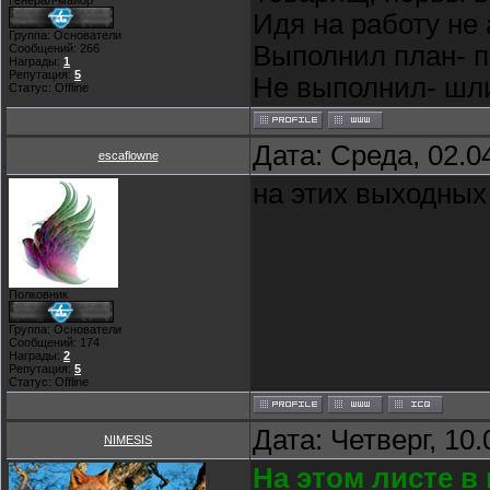
Генерал-майор
Идя на работу не 
Группа: Основатели
Выполнил план- п
Сообщений:
266
Награды:
1
Репутация:
5
Не выполнил- шли 
Статус:
Offline
Дата: Среда, 02.0
escaflowne
на этих выходных
Полковник
Группа: Основатели
Сообщений:
174
Награды:
2
Репутация:
5
Статус:
Offline
Дата: Четверг, 10
NIMESIS
На этом листе в