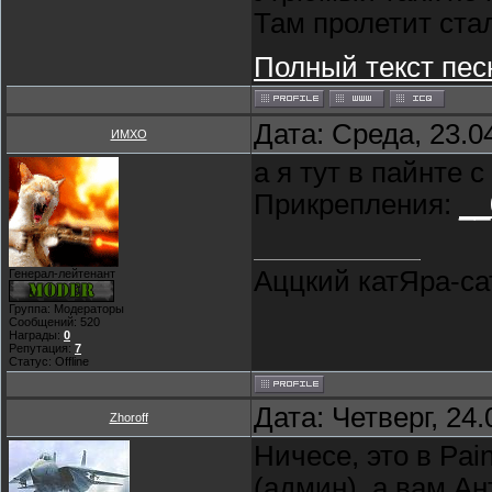
Там пролетит ста
Полный текст пес
Дата: Среда, 23.0
ИМХО
а я тут в пайнте 
Прикрепления:
__
Аццкий катЯра-сат
Генерал-лейтенант
Группа: Модераторы
Сообщений:
520
Награды:
0
Репутация:
7
Статус:
Offline
Дата: Четверг, 24
Zhoroff
Ничесе, это в Pai
(админ), а вам А