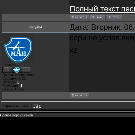
Полный текст пес
Дата: Вторник, 06
garry404
сори не успел вч
xz
Сержант
Группа: Основатели
Сообщений:
22
Награды:
0
Репутация:
1
Статус:
Offline
Страница
1
из
3
1
2
3
»
Полная версия сайта