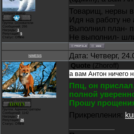
Товарищ, нервы в
Генерал-майор
Идя на работу не 
Группа: Основатели
Выполнил план- п
Сообщений:
266
Награды:
1
Репутация:
5
Не выполнил- шли 
Статус:
Offline
Дата: Четверг, 24
NIMESIS
Quote
(
Zhoroff
)
а вам Антон ничего 
Ппц, он прислал
полной уверенн
Генерал-полковник
Прошу прощения 
Группа: Администраторы
Прикрепления:
ku
Сообщений:
1142
Награды:
7
Репутация:
26
Статус:
Offline