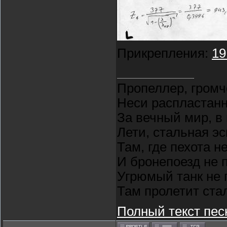
Прикрепления:
19
Пропеллер, громч
Неси распластан
За вечный мир, в
Лети, стальная э
Там, где пехота н
И бронепоезд не 
Угрюмый танк не 
Там пролетит ста
Полный текст пес