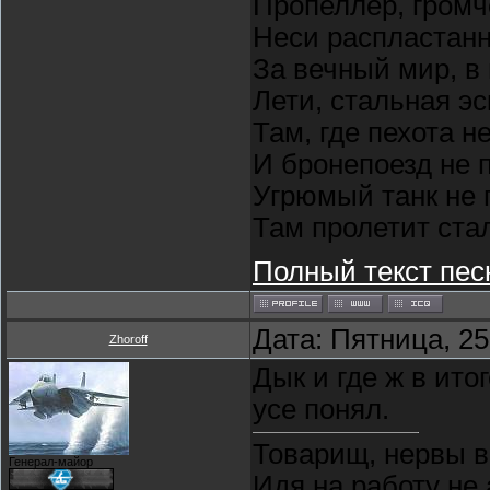
Пропеллер, громч
Неси распластан
За вечный мир, в
Лети, стальная э
Там, где пехота н
И бронепоезд не 
Угрюмый танк не 
Там пролетит ста
Полный текст пес
Дата: Пятница, 25
Zhoroff
Дык и где ж в ито
усе понял.
Товарищ, нервы в
Генерал-майор
Идя на работу не 