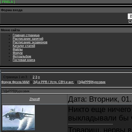
[ FRELA ]
Форма входа
В
Ст
Меню сайта
Главная страница
Расписание занятий
Расписание экзаменов
Каталог статей
Файлы
Форум
Фотоальбом
Гостевая книга
Страница
1
из
3
1
2
3
»
Форум Фрэла МАИ
»
ЭД и РРВ / Устр. СВЧ и ант.
»
[ЭДиРРВ]Курсовик
[ЭДиРРВ]Курсовик
Дата: Вторник, 01
Zhoroff
Никто еще ничего
выкладывали бы ч
Товарищ, нервы в