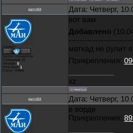
Дата: Четверг, 10
garry404
вот вам
Добавлено
(10.04
------------------------
маткад не рулит 
Сержант
Группа: Основатели
Прикрепления:
09
Сообщений:
22
Награды:
0
Репутация:
1
Статус:
Offline
xz
Дата: Четверг, 10
garry404
в ворде
Прикрепления:
89