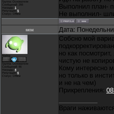
Группа: Основатели
Выполнил план- п
Сообщений:
266
Награды:
1
Репутация:
5
Не выполнил- шли 
Статус:
Offline
Дата: Понедельник
earnur
Собсно мой вариа
подкорректирован
но как посмотрит,
Майор
чистую не копиров
Группа: Основатели
Кому интересно м
Сообщений:
86
Награды:
4
Репутация:
6
но только в инстит
Статус:
Offline
и не на чем)
Прикрепления:
08
Враги наживаются