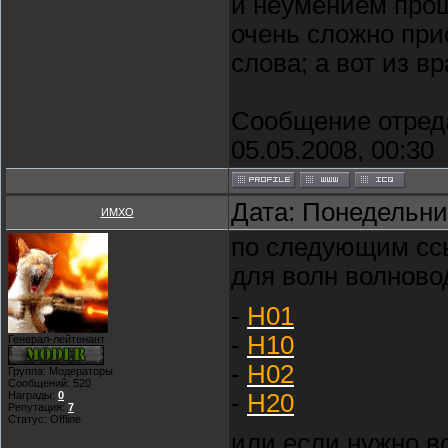
и неумением прощ
очень сложно прио
слова; а вот из вр
Сообщение отред
05.05.2008, 00:30
Дата: Понедельник
ИМХО
по следующим ссы
для волн волново
-
Н01
-
Н10
Генерал-лейтенант
-
Н02
Группа: Модераторы
Сообщений:
520
-
Н20
Награды:
0
Репутация:
7
Статус:
Offline
или если нужно в