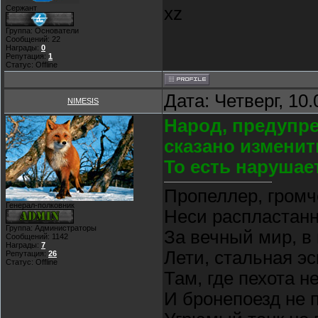
xz
Сержант
Группа: Основатели
Сообщений:
22
Награды:
0
Репутация:
1
Статус:
Offline
Дата: Четверг, 10
NIMESIS
Народ, предупре
сказано изменить
То есть нарушае
Пропеллер, громч
Генерал-полковник
Неси распластан
Группа: Администраторы
За вечный мир, в
Сообщений:
1142
Награды:
7
Лети, стальная э
Репутация:
26
Статус:
Offline
Там, где пехота н
И бронепоезд не 