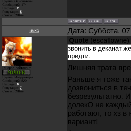
Группа: Основатели
Сообщений:
174
Награды:
2
Репутация:
5
Статус:
Offline
Дата: Суббота, 07
ИМХО
Quote
(
escaflowne
)
звонить в деканат ж
придти.
Лишняя трата врем
Генерал-лейтенант
Раньше я тоже та
Группа: Модераторы
Сообщений:
520
Награды:
0
дозвониться в теч
Репутация:
7
Статус:
Offline
безрезультатно. И
долекО не каждый 
работают, то хз в
вариант!