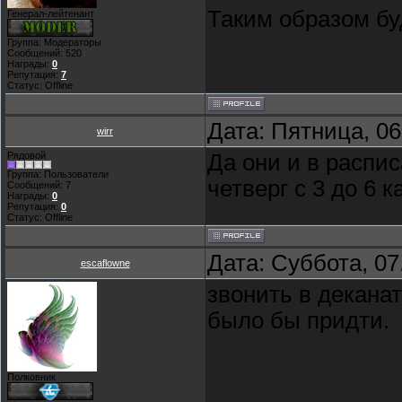
Таким образом бу
Генерал-лейтенант
Группа: Модераторы
Сообщений:
520
Награды:
0
Репутация:
7
Статус:
Offline
Дата: Пятница, 06
wirr
Рядовой
Да они и в распис
Группа: Пользователи
четверг с 3 до 6 к
Сообщений:
7
Награды:
0
Репутация:
0
Статус:
Offline
Дата: Суббота, 07
escaflowne
звонить в декана
было бы придти.
Полковник