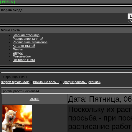
[ FRELA ]
Форма входа
В
Ст
Меню сайта
Главная страница
Расписание занятий
Расписание экзаменов
Каталог статей
Файлы
Форум
Фотоальбом
Гостевая книга
Страница
1
из
1
1
Форум Фрэла МАИ
»
Внимание всем!!!
»
График работы ДеканатА
График работы ДеканатА
Дата: Пятница, 06
ИМХО
Поскольку их рас
просьба - при по
расписание работ