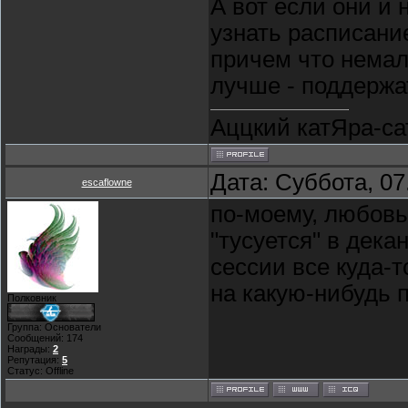
А вот если они и 
узнать расписани
причем что немал
лучше - поддержа
Аццкий катЯра-сат
Дата: Суббота, 07
escaflowne
по-моему, любовь
"тусуется" в дека
сессии все куда-т
на какую-нибудь п
Полковник
Группа: Основатели
Сообщений:
174
Награды:
2
Репутация:
5
Статус:
Offline