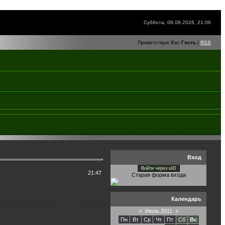
Суббота, 08.08.2026, 21:06
Приветствую Вас
Гость
|
RSS
Вход
Войти через uID
21:47
Старая форма входа
Календарь
«
Июль 2011
»
Пн
Вт
Ср
Чт
Пт
Сб
Вс