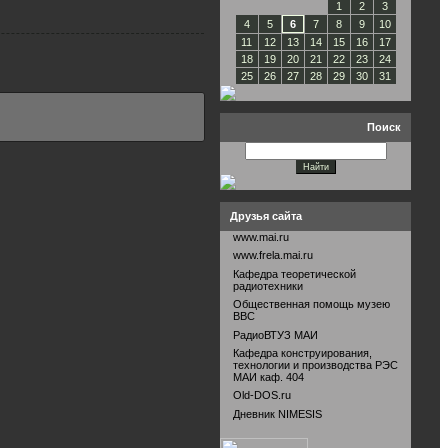
1
2
3
4
5
6
7
8
9
10
11
12
13
14
15
16
17
18
19
20
21
22
23
24
25
26
27
28
29
30
31
Поиск
Друзья сайта
www.mai.ru
www.frela.mai.ru
Кафедра теоретической
радиотехники
Общественная помощь музею
ВВС
РадиоВТУЗ МАИ
Кафедра конструирования,
технологии и производства РЭС
МАИ каф. 404
Old-DOS.ru
Дневник NIMESIS