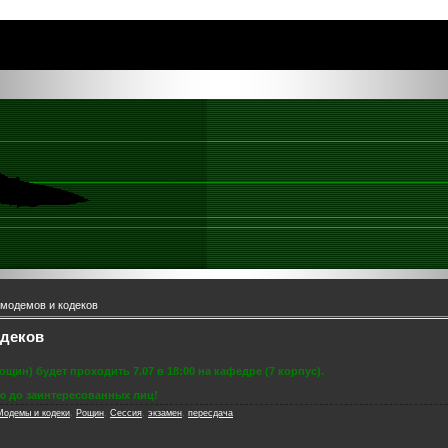
модемов и кодеков
одеков
щин) будет проходить 7.07 в 18:00 на кафедре (7 корпус).
 до заинтересованных лиц!
Модемы и кодеки
,
Рощин
,
Сессия
,
экзамен
,
пересдача