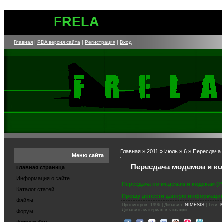
of your page -->
FRELA
Главная
|
PDA версия сайта
|
Регистрация
|
Вход
Главная
»
2011
»
Июль
»
6
» Пересдача 
Меню сайта
Пересдача модемов и к
Главная страница
Информация о сайте
Пересдача по модемам и кодекам (Ро
Каталог статей
Прошу донести данную информацию
Файлы
Просмотров
: 1996 |
Добавил
:
NIMESIS
|
Теги
:
Добавить материал в закладки:
Форум