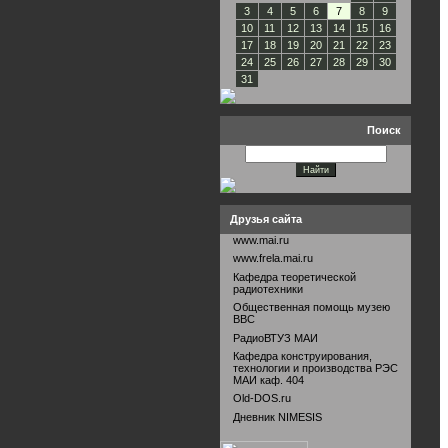
3
4
5
6
7
8
9
10
11
12
13
14
15
16
17
18
19
20
21
22
23
24
25
26
27
28
29
30
31
Поиск
Друзья сайта
www.mai.ru
www.frela.mai.ru
Кафедра теоретической
радиотехники
Общественная помощь музею
ВВС
РадиоВТУЗ МАИ
Кафедра конструирования,
технологии и производства РЭС
МАИ каф. 404
Old-DOS.ru
Дневник NIMESIS