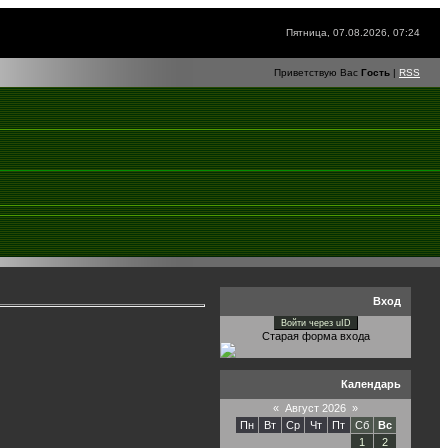
Пятница, 07.08.2026, 07:24
Приветствую Вас
Гость
|
RSS
Вход
Войти через uID
Старая форма входа
Календарь
«
Август 2026
»
Пн
Вт
Ср
Чт
Пт
Сб
Вс
1
2