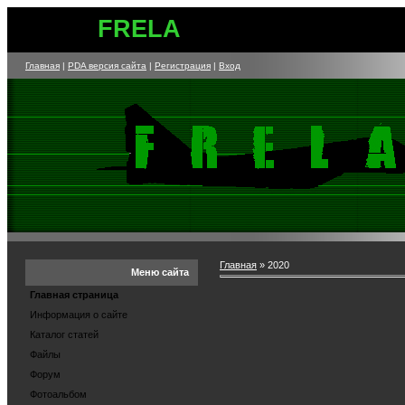
FRELA
Главная
|
PDA версия сайта
|
Регистрация
|
Вход
Главная
»
2020
Меню сайта
Главная страница
Информация о сайте
Каталог статей
Файлы
Форум
Фотоальбом