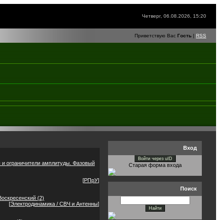
Четверг, 06.08.2026, 15:20
Приветствую Вас
Гость
|
RSS
Вход
Войти через uID
 и ограничители амплитуды. Фазовый
Старая форма входа
[
РПрУ
]
Поиск
 Воскресенский
(2)
[
Электродинамика / СВЧ и Антенны
]