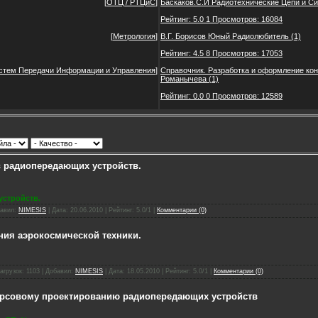
[
ОТЦ / РТЦиС
]
Баскаков.С.И Радиотехнические Цепи и С
Рейтинг: 5.0 1 Просмотров: 16084
[
Метрология
]
В.Г. Борисов Юный Радиолюбитель
(1)
Рейтинг: 4.5 8 Просмотров: 17053
истем Передачи Информации и Управления
]
Справочник. Разработка и оформление кон
Романычева
(1)
Рейтинг: 0.0 0 Просмотров: 12589
в радиопередающих устройств.
устройств.
бавил:
NIMESIS
| Дата:
20.06.2010
| Рейтинг: 5.0/1 |
Комментарии (0)
ния аэрокосмической техники.
агрузок: 1103 | Добавил:
NIMESIS
| Дата:
18.05.2010
| Рейтинг: 5.0/1 |
Комментарии (0)
курсовому проектированию радиопередающих устройств