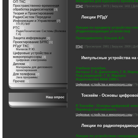
Методичка для курсового проекта п
ОП ТКС
[1]
Пространственно-временная
РПдУ
| Просмотров: 3673 | Загрузок: 1411 | До
обработка радиосигналов
[3]
Теория и Проектирование
Лекции РПдУ
РадиоСистем Передачи
Информации и Управления
[7]
ТП РСПИУ
Лекции по предмету устройства ге
РТС
[1]
(Радиопередающие устройства)
РадиоТехнические Системы (Волкова
Г.А)
Защита информации
Преподаватель: Ельцов А.К.
[1]
Проектирование БРЛС
[1]
РПдУ ТКС
[1]
РПдУ
| Просмотров: 2981 | Загрузок: 2809 | До
Малахов Р. Ю.
Цифровые устройства и
микропроцессоры
[3]
Импульсные устройства на
Цифровая электроника
Диплом
[4]
Материалы для дипломного
Учебное пособие.
проектирования
Авторы: Г. А. Данилович, Г. В. Марку
Для телефона
[2]
Под редакцией: Г. В. Маркуса
Java программы.
Издательство МАИ 1989 г.
Прочее
[8]
Цифровые устройства и микропроцессоры
| Пр
Токхейм - Основы цифровой
Наш опрос
Р. Токхейм - Основы цифровой эле
Перевод с английского.
Цифровые устройства и микропроцессоры
| Пр
Лекции по радиопередающи
Лекции по устройствам генерирова