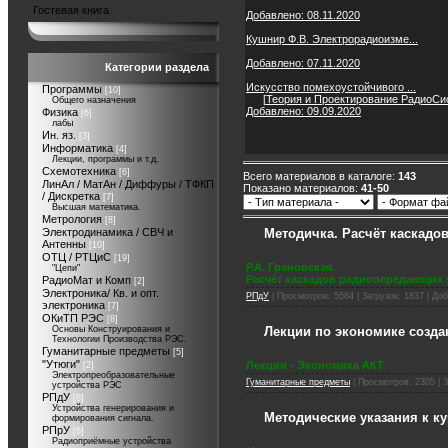
Гостевая книга
Добавлено: 08.11.2020
Кушнир Ф.В. Электрорадиоизме...
Добавлено: 07.11.2020
Категории раздела
Искусство помехоустойчивого ...
Программы
[10]
[
Теория и Проектирование РадиоС
Общего назначения
Добавлено: 09.09.2020
Физика
[6]
лабы
Ин. яз.
[3]
Информатика
[4]
Лекции, программы и т.д.
Схемотехника
[6]
Всего материалов в каталоге
:
143
ЛинАл / МатАн / Диффуры / ТФКП
Показано материалов
:
41-50
/ Дискретка
[7]
Высшая математика.
Метрология
[8]
Электродинамика / СВЧ и
Методичка. Расчёт каскадо
Антенны
[10]
ОТЦ / РТЦиС
[19]
Р.А. Грановская.
"Цепи"
Расчёт каскадов радиопередающих 
РадиоМат и Комп
[2]
Электроника/ Кв. и опт.
РПдУ
| Просмотров: 5584 | Загрузок: 1837 | До
электроника
[7]
ОКиТП РЭС
[8]
Основы Конструирования и
Лекции по экономике созда
Технологии Производства РЭС.
Гуманитарные предметы
[5]
"Утюги"
Лекции - Экономика АКТ.
[2]
Электропреобразовательные
Гуманитарные предметы
| Просмотров: 2305 | З
устройства РЭС
РПдУ
[8]
Устройства генерирования и
Методические указания к 
формирования сигнала.
РПрУ
[6]
Радиоприёмные устройства