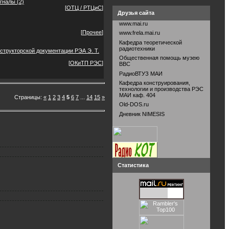
игналы
(2)
[
ОТЦ / РТЦиС
]
Друзья сайта
www.mai.ru
[
Прочее
]
www.frela.mai.ru
Кафедра теоретической
радиотехники
структорской документации РЭА Э. Т.
Общественная помощь музею
[
ОКиТП РЭС
]
ВВС
РадиоВТУЗ МАИ
Кафедра конструирования,
технологии и производства РЭС
МАИ каф. 404
Страницы
:
«
1
2
3
4
5
6
7
...
14
15
»
Old-DOS.ru
Дневник NIMESIS
Статистика