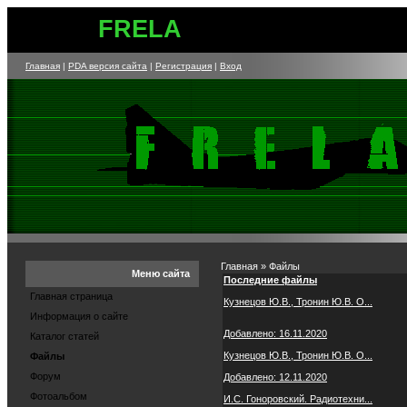
FRELA
Главная
|
PDA версия сайта
|
Регистрация
|
Вход
Главная » Файлы
Меню сайта
Последние файлы
Главная страница
Кузнецов Ю.В., Тронин Ю.В. О...
Информация о сайте
Добавлено: 16.11.2020
Каталог статей
Кузнецов Ю.В., Тронин Ю.В. О...
Файлы
Форум
Добавлено: 12.11.2020
Фотоальбом
И.С. Гоноровский. Радиотехни...