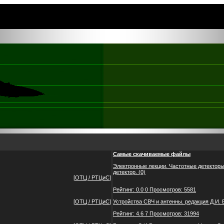
Самые скачиваемые файлы
Электронные лекции. Частотные детекторы
детектор.
(0)
[
ОТЦ / РТЦиС
]
Рейтинг: 0.0 0 Просмотров: 5581
[
ОТЦ / РТЦиС
]
Устройства СВЧ и антенны. редакция Д.И.
Рейтинг: 4.6 7 Просмотров: 31994