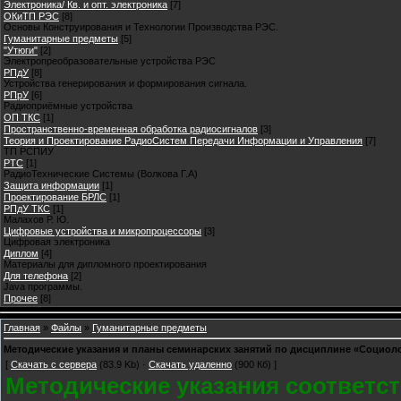
Электроника/ Кв. и опт. электроника
[7]
ОКиТП РЭС
[8]
Основы Конструирования и Технологии Производства РЭС.
Гуманитарные предметы
[5]
"Утюги"
[2]
Электропреобразовательные устройства РЭС
РПдУ
[8]
Устройства генерирования и формирования сигнала.
РПрУ
[6]
Радиоприёмные устройства
ОП ТКС
[1]
Пространственно-временная обработка радиосигналов
[3]
Теория и Проектирование РадиоСистем Передачи Информации и Управления
[7]
ТП РСПИУ
РТС
[1]
РадиоТехнические Системы (Волкова Г.А)
Защита информации
[1]
Проектирование БРЛС
[1]
РПдУ ТКС
[1]
Малахов Р. Ю.
Цифровые устройства и микропроцессоры
[3]
Цифровая электроника
Диплом
[4]
Материалы для дипломного проектирования
Для телефона
[2]
Java программы.
Прочее
[8]
Главная
»
Файлы
»
Гуманитарные предметы
Методические указания и планы семинарских занятий по дисциплине «Социоло
[
Скачать с сервера
(83.9 Kb) ·
Скачать удаленно
(900 Кб) ]
Методические указания соответс