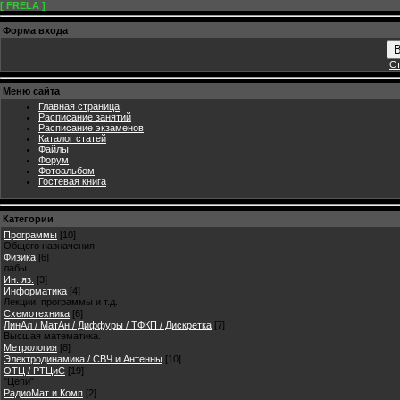
[ FRELA ]
Форма входа
В
Ст
Меню сайта
Главная страница
Расписание занятий
Расписание экзаменов
Каталог статей
Файлы
Форум
Фотоальбом
Гостевая книга
Категории
Программы
[10]
Общего назначения
Физика
[6]
лабы
Ин. яз.
[3]
Информатика
[4]
Лекции, программы и т.д.
Схемотехника
[6]
ЛинАл / МатАн / Диффуры / ТФКП / Дискретка
[7]
Высшая математика.
Метрология
[8]
Электродинамика / СВЧ и Антенны
[10]
ОТЦ / РТЦиС
[19]
"Цепи"
РадиоМат и Комп
[2]