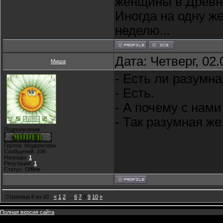
женщины в Древне
Иногда на одну ж
неделю...
Дата: Четверг, 02
Миша
- Есть ли разумн
- Есть.
- А почему с нам
- Так разумная же.
Подполковник
Группа: Модераторы
Сообщений:
106
Награды:
1
Репутация:
1
Статус:
Offline
Страница
8
из
10
«
1
2
…
6
7
8
9
10
»
Полная версия сайта