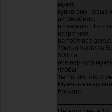
мужа,
купив ему новые 
автомобиля,
и сказала: "Ты - 
истратила
на тебя все деньги
Третья пустила 5
5000 и
все вернула мужч
чтобы
ты понял, что я у
Мужчина подумал 
больше.
_______________
На этом свете 10 