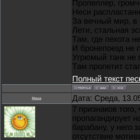
Пропеллер, громч
Неси распластан
За вечный мир, в
Лети, стальная э
Там, где пехота н
И бронепоезд не 
Угрюмый танк не 
Там пролетит ста
Полный текст пес
Дата: Среда, 13.0
Миша
7 признаков того,
пропагандирует н
барабану, у него
отсутствие мотив