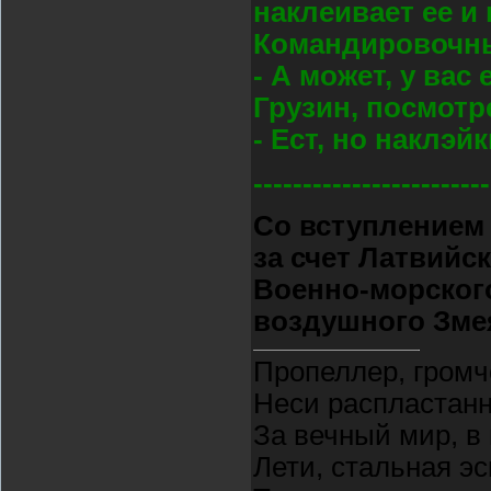
наклеивает ее и
Командировочны
- А может, у вас
Грузин, посмотр
- Ест, но наклэйк
------------------------
Со вступлением 
за счет Латвийс
Военно-морского
воздушного Зме
Пропеллер, громч
Неси распластан
За вечный мир, в
Лети, стальная э