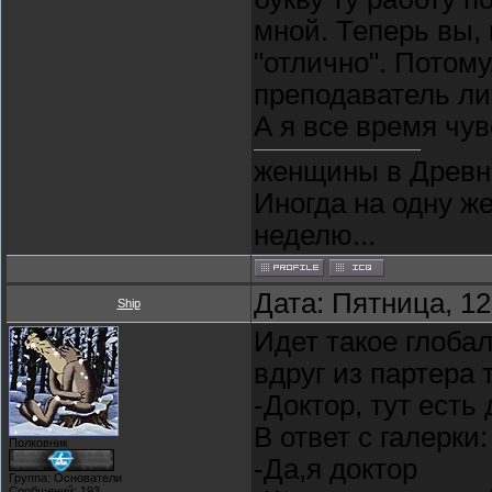
мной. Теперь вы, 
"отлично". Потому
преподаватель ли
А я все время чу
женщины в Древне
Иногда на одну ж
неделю...
Дата: Пятница, 12
Ship
Идет такое глоба
вдруг из партера 
-Доктор, тут есть
В ответ с галерки:
Полковник
-Да,я доктор
Группа: Основатели
Сообщений:
193