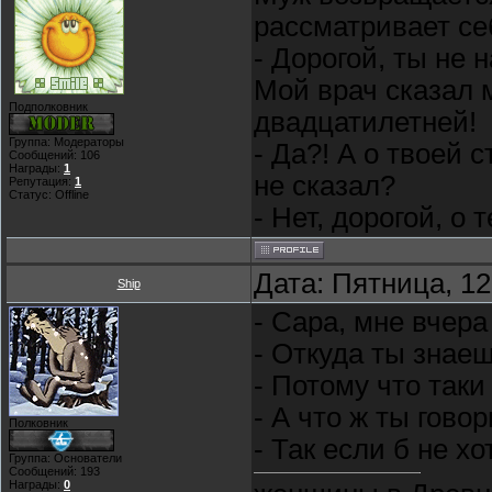
рассматривает се
- Дорогой, ты не 
Мой врач сказал м
Подполковник
двадцатилетней!
Группа: Модераторы
- Да?! А о твоей 
Сообщений:
106
Награды:
1
не сказал?
Репутация:
1
Статус:
Offline
- Нет, дорогой, о 
Дата: Пятница, 12
Ship
- Сара, мне вчера
- Откуда ты знае
- Потому что таки
- А что ж ты гово
Полковник
- Так если б не х
Группа: Основатели
Сообщений:
193
Награды:
0