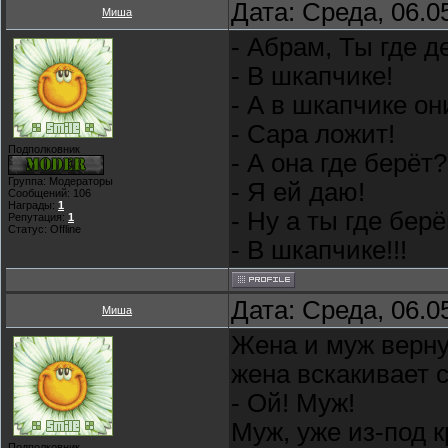
Дата: Среда, 06.0
Миша
- Абрам, Ты где 
- В шкапчике!
- А в шкапчике он
- Сара ложит!
Подполковник
- А она где берёт?
Группа: Модераторы
- Я ей даю!
Сообщений:
106
Награды:
1
- Ну а ты где бер
Репутация:
1
Статус:
Offline
- В шкапчике!!!
Дата: Среда, 06.0
Миша
Жена и муж верну
жена вскакивает с
- Ой! Муж!
Муж, уже из-под к
Подполковник