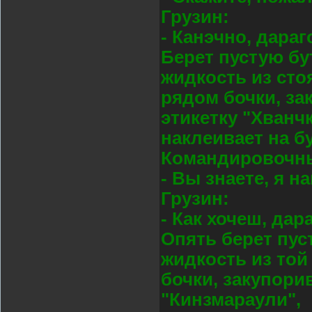
Грузин:
- Канэчно, дараг
Берет пустую бу
жидкость из ст
рядом бочки, за
этикетку "Хванчк
наклеивает на б
Командировочны
- Вы знаете, я 
Грузин:
- Как хочеш, дар
Опять берет пус
жидкость из той
бочки, закупорив
"Кинзмараули",