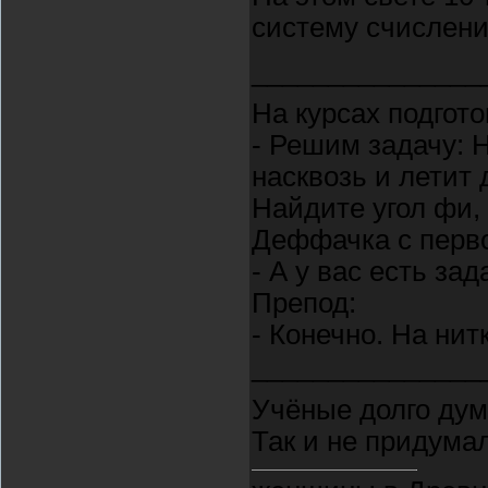
систему счисления
_______________
На курсах подгото
- Решим задачу: Н
насквозь и летит 
Найдите угол фи, 
Деффачка с перво
- А у вас есть за
Препод:
- Конечно. На нитк
_______________
Учёные долго дум
Так и не придумал