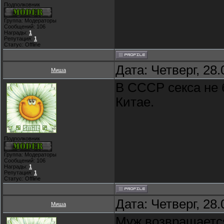
Подполковник
Группа: Модераторы
Сообщений:
106
Награды:
1
Репутация:
1
Статус:
Offline
Дата: Четверг, 28
Миша
В СССР секса не 
Китае.
Подполковник
Группа: Модераторы
Сообщений:
106
Награды:
1
Репутация:
1
Статус:
Offline
Дата: Четверг, 28
Миша
Муж возвращается 