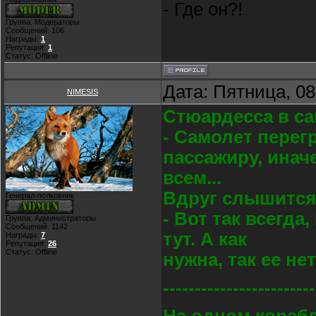
- Где он?!
Группа: Модераторы
Сообщений:
106
Награды:
1
Репутация:
1
Статус:
Offline
Дата: Пятница, 08
NIMESIS
Стюардесса в с
- Самолет перег
пассажиру, инач
всем...
Вдруг слышится 
Генерал-полковник
- Вот так всегда,
Группа: Администраторы
Сообщений:
1142
тут. А как
Награды:
7
Репутация:
26
Статус:
Offline
нужна, так ее нет
------------------------
На одном корабл