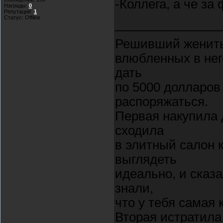
-Коллега, а че з
Награды:
0
Репутация:
1
Статус:
Offline
_______________
Решивший женитьс
влюбленных в нег
дать
по 5000 долларов 
распоряжаться.
Первая накупила 
сходила
в элитный салон 
выглядеть
идеально, и сказа
знали,
что у тебя самая 
Вторая истратила