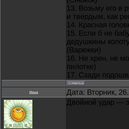
13. Возьму его в 
и твердым, как ре
14. Красная голов
15. Если б не ба
дедушкины колот
(Варежки)
16. Не хрен, не м
пилотке)
17. Сзади подошел
Дата: Вторник, 26
Миша
Двойной удар — э