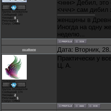
<ннн> Дебил, это
Полковник
<ччч> сам дибил 
Группа: Основатели
Сообщений:
193
Награды:
0
женщины в Древне
Репутация:
1
Статус:
Offline
Иногда на одну ж
неделю...
Дата: Вторник, 28
escaflowne
Практически у все
Ц, А.
Полковник
Группа: Основатели
Сообщений:
174
Награды:
2
Репутация:
5
Статус:
Offline