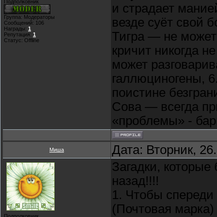
Подполковник
и страдает мание
Группа: Модераторы
везде суёт свой б
Сообщений:
106
Награды:
1
Тигра — не может
Репутация:
1
Статус:
Offline
кричит никогда н
может разговарив
галлюциногены, 6
поистине безгран
Сова — всегда пр
«проблемы» - бар
Дата: Вторник, 26
Миша
Загадки, которые
назад!!!!
1. Чтобы спереди 
(Почтовая марка)
Подполковник