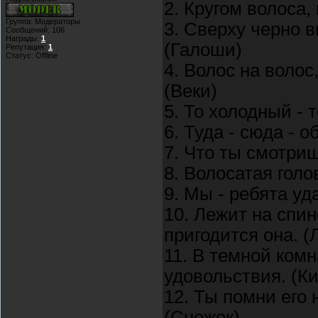
2. Кругом волоса,
Группа: Модераторы
3. Сверху черно в
Сообщений:
106
Награды:
1
(Галоши)
Репутация:
1
Статус:
Offline
4. Волос на волос
(Веки)
5. То холодный - 
6. Туда - сюда - 
7. Что ты смотриш
8. Волосатая голо
9. Мы - ребята у
10. Лежит на спин
пригодится она. (
11. В темной комн
удовольствия. (Ки
12. Ты помни его 
(Снежок)