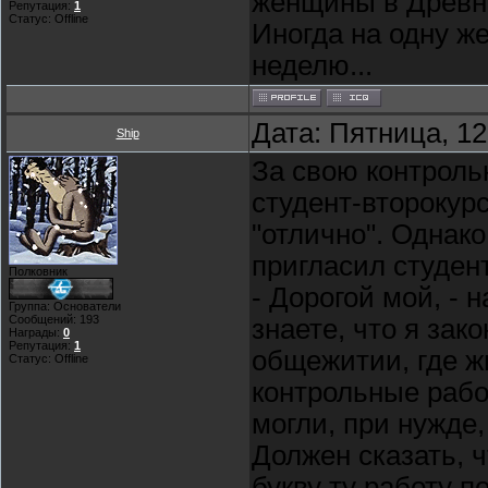
женщины в Древне
Репутация:
1
Статус:
Offline
Иногда на одну ж
неделю...
Дата: Пятница, 12
Ship
За свою контроль
студент-второкур
"отлично". Однако
пригласил студен
Полковник
- Дорогой мой, - 
Группа: Основатели
Сообщений:
193
знаете, что я зак
Награды:
0
Репутация:
1
общежитии, где жи
Статус:
Offline
контрольные рабо
могли, при нужде,
Должен сказать, ч
букву ту работу п