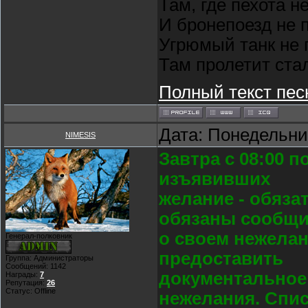
Там, где пехота н
И бронепоезд не 
Угрюмый танк не 
Там пролетит ста
Полный текст пес
Дата: Понедельник
NIMESIS
Завтра с 08:00 п
изъявивших
желание - обяза
обязаны сообщи
о своем нежела
Генерал-полковник
предоставить
Группа: Администраторы
Сообщений:
1142
документальное
Награды:
7
Репутация:
26
Статус:
Offline
нежелания. Спи