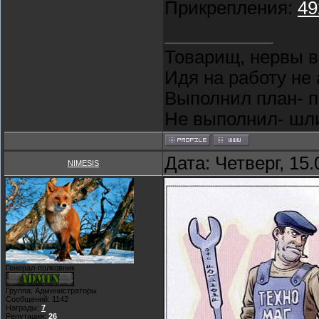
Прикрепления:
49
Товарищ, нервы в
Идя на работу не 
Выполнил план- п
Не выполнил- шли 
Дата: Четверг, 15
NIMESIS
Генерал-полковник
Группа: Администраторы
Сообщений:
1142
Награды:
7
Репутация:
26