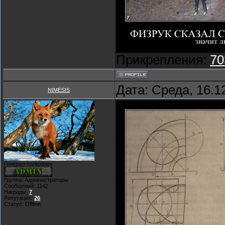
Прикрепления:
70
Дата: Среда, 16.1
NIMESIS
Генерал-полковник
Группа: Администраторы
Сообщений:
1142
Награды:
7
Репутация:
26
Статус:
Offline