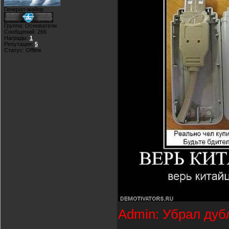
Генерал-майор
Группа: Основатели
Сообщений:
266
Награды:
1
Репутация:
5
Статус:
Offline
Admin: Убрал дуб