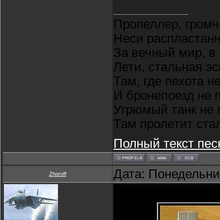
Пропеллер, громч
Неси распластан
За вечный мир, в
Лети, стальная э
Там, где пехота н
И бронепоезд не 
Угрюмый танк не 
Там пролетит ста
Полный текст пес
Дата: Понедельник
Zhoroff