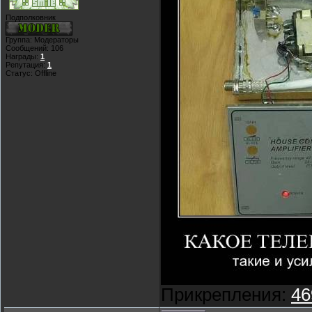
Подполковник
Группа: Модераторы
Сообщений:
106
Награды:
1
Репутация:
1
Статус:
Offline
Прикрепления:
46