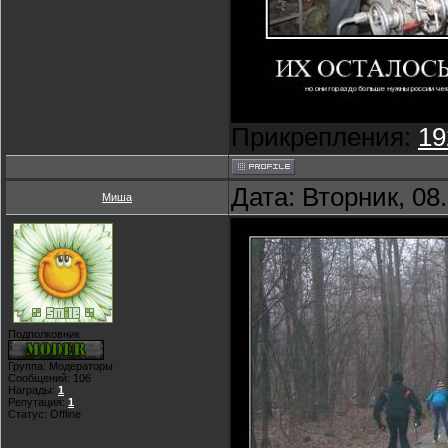
Прикрепления:
19
Дата: Вторник, 08
Миша
Подполковник
Группа: Модераторы
Сообщений:
106
Награды:
1
Репутация:
1
Статус:
Offline