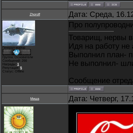
Дата: Среда, 16.1
Zhoroff
Про полупроводни
Товарищ, нервы в
Идя на работу не 
Генерал-майор
Выполнил план- п
Группа: Основатели
Сообщений:
266
Не выполнил- шли 
Награды:
1
Репутация:
5
Статус:
Offline
Сообщение отред
Дата: Четверг, 17
Миша