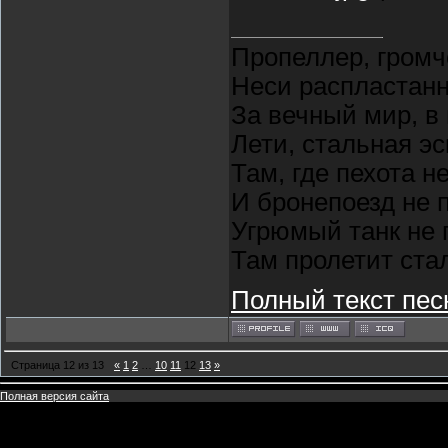
Пропеллер, громч
Неси распластан
За вечный мир, в
Лети, стальная э
Там, где пехота н
И бронепоезд не 
Угрюмый танк не 
Там пролетит ста
Полный текст пес
Страница
12
из
13
«
1
2
…
10
11
12
13
»
Полная версия сайта