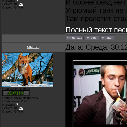
И бронепоезд не 
Награды:
7
Репутация:
26
Статус:
Offline
Угрюмый танк не 
Там пролетит ста
Полный текст пес
Дата: Среда, 30.1
NIMESIS
Генерал-полковник
Группа: Администраторы
Сообщений:
1142
Награды:
7
Репутация:
26
Статус:
Offline