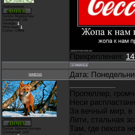
Подполковник
Группа: Модераторы
Сообщений:
106
Награды:
1
Репутация:
1
Статус:
Offline
Прикрепления:
14
Дата: Понедельник
NIMESIS
Пропеллер, громч
Неси распластан
За вечный мир, в
Лети, стальная э
Генерал-полковник
Там, где пехота н
Группа: Администраторы
Сообщений:
1142