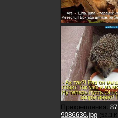
Прикрепления:
87
9086636.jpg
(52.3 K