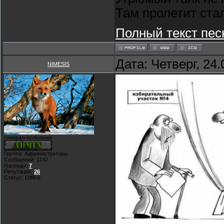
Там пролетит ста
Полный текст пес
Дата: Четверг, 24
NIMESIS
Генерал-полковник
Группа: Администраторы
Сообщений:
1142
Награды:
7
Репутация:
26
Статус:
Offline