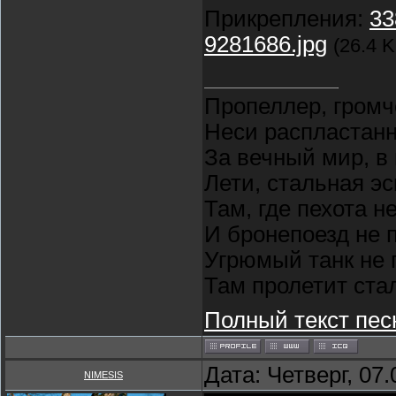
Прикрепления:
33
9281686.jpg
(26.4 K
Пропеллер, громч
Неси распластан
За вечный мир, в
Лети, стальная э
Там, где пехота н
И бронепоезд не 
Угрюмый танк не 
Там пролетит ста
Полный текст пес
Дата: Четверг, 07
NIMESIS