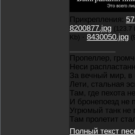
Прикрепления:
57
8200877.jpg
(123.7 
·
8430050.jpg
Kb)
(
Пропеллер, громч
Неси распластан
За вечный мир, в
Лети, стальная э
Там, где пехота н
И бронепоезд не 
Угрюмый танк не 
Там пролетит ста
Полный текст пес