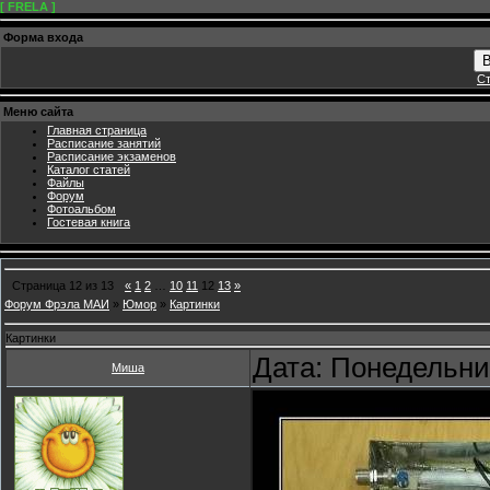
[ FRELA ]
Форма входа
В
Ст
Меню сайта
Главная страница
Расписание занятий
Расписание экзаменов
Каталог статей
Файлы
Форум
Фотоальбом
Гостевая книга
Страница
12
из
13
«
1
2
…
10
11
12
13
»
Форум Фрэла МАИ
»
Юмор
»
Картинки
Картинки
Дата: Понедельник
Миша