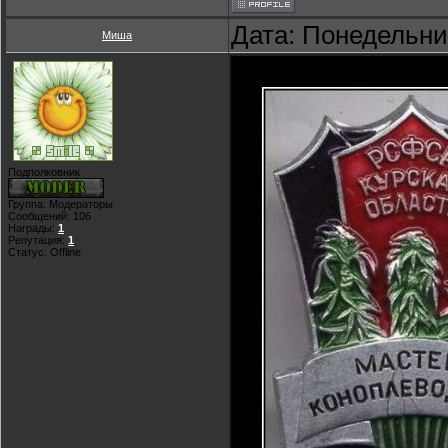
Дата: Понедельник
Миша
Подполковник
Группа: Модераторы
Сообщений:
106
Награды:
1
Репутация:
1
Статус:
Offline