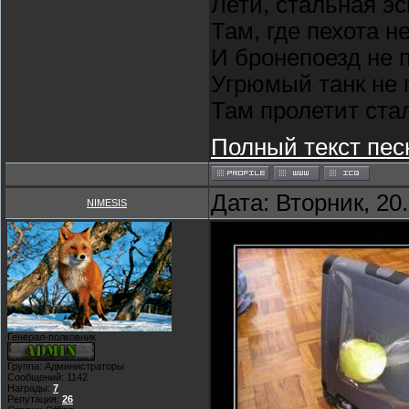
Лети, стальная э
Там, где пехота н
И бронепоезд не 
Угрюмый танк не 
Там пролетит ста
Полный текст пес
Дата: Вторник, 20
NIMESIS
Генерал-полковник
Группа: Администраторы
Сообщений:
1142
Награды:
7
Репутация:
26