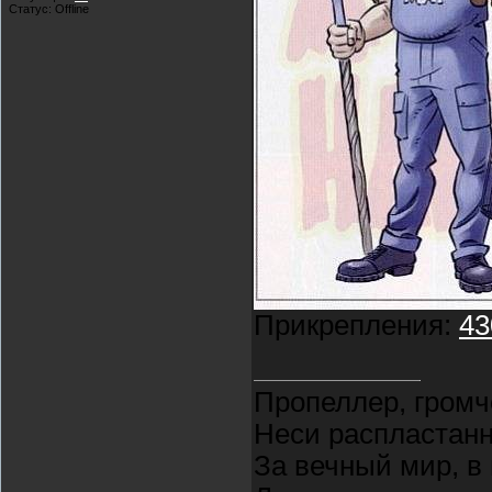
Статус:
Offline
Прикрепления:
43
Пропеллер, громч
Неси распластан
За вечный мир, в