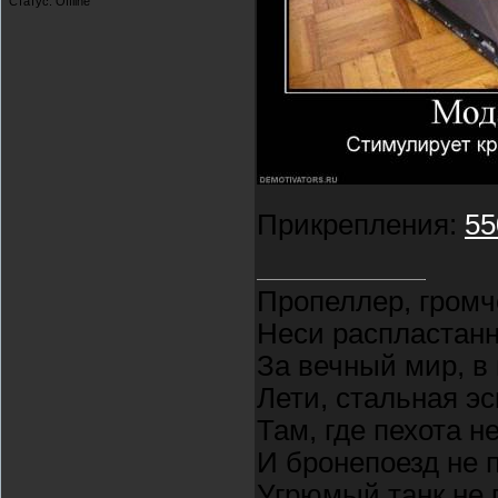
Статус:
Offline
Прикрепления:
55
Пропеллер, громч
Неси распластан
За вечный мир, в
Лети, стальная э
Там, где пехота н
И бронепоезд не 
Угрюмый танк не 