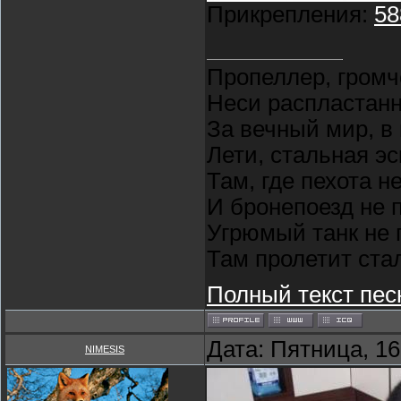
Прикрепления:
58
Пропеллер, громч
Неси распластан
За вечный мир, в
Лети, стальная э
Там, где пехота н
И бронепоезд не 
Угрюмый танк не 
Там пролетит ста
Полный текст пес
Дата: Пятница, 16
NIMESIS