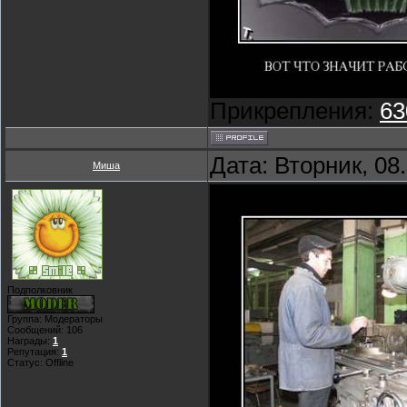
Прикрепления:
63
Дата: Вторник, 08
Миша
Подполковник
Группа: Модераторы
Сообщений:
106
Награды:
1
Репутация:
1
Статус:
Offline