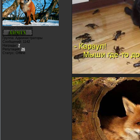
Генерал-полковник
Группа: Администраторы
Сообщений:
1142
Награды:
7
Репутация:
26
Статус:
Offline