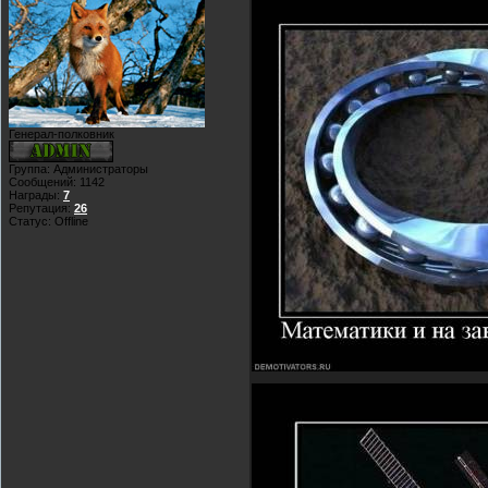
Генерал-полковник
Группа: Администраторы
Сообщений:
1142
Награды:
7
Репутация:
26
Статус:
Offline