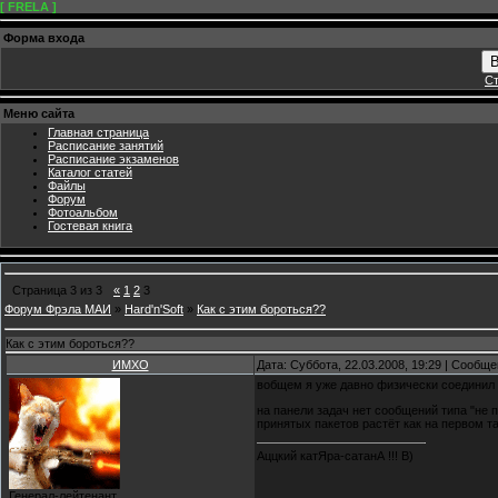
[ FRELA ]
Форма входа
В
Ст
Меню сайта
Главная страница
Расписание занятий
Расписание экзаменов
Каталог статей
Файлы
Форум
Фотоальбом
Гостевая книга
Страница
3
из
3
«
1
2
3
Форум Фрэла МАИ
»
Hard'n'Soft
»
Как с этим бороться??
Как с этим бороться??
ИМХО
Дата: Суббота, 22.03.2008, 19:29 | Сообщ
вобщем я уже давно физически соединил э
на панели задач нет сообщений типа "не 
принятых пакетов растёт как на первом т
Аццкий катЯра-сатанА !!! B)
Генерал-лейтенант