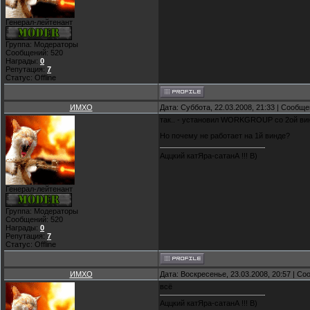
Генерал-лейтенант
Группа: Модераторы
Сообщений:
520
Награды:
0
Репутация:
7
Статус:
Offline
ИМХО
Дата: Суббота, 22.03.2008, 21:33 | Сообщ
так.. - установил WORKGROUP со 2ой вин
Но почему не работает на 1й винде?
Аццкий катЯра-сатанА !!! B)
Генерал-лейтенант
Группа: Модераторы
Сообщений:
520
Награды:
0
Репутация:
7
Статус:
Offline
ИМХО
Дата: Воскресенье, 23.03.2008, 20:57 | С
всё
Аццкий катЯра-сатанА !!! B)