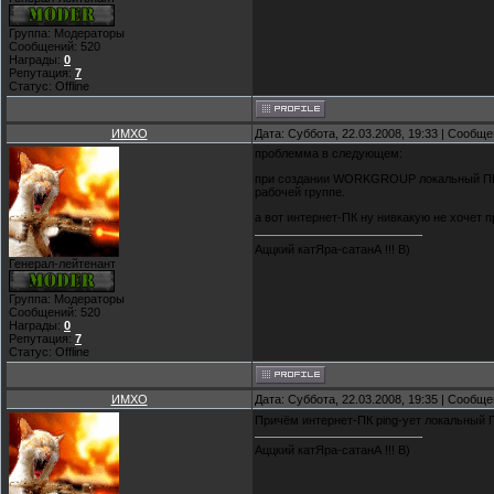
Группа: Модераторы
Сообщений:
520
Награды:
0
Репутация:
7
Статус:
Offline
ИМХО
Дата: Суббота, 22.03.2008, 19:33 | Сообщ
проблемма в следующем:
при создании WORKGROUP локальный ПК ве
рабочей группе.
а вот интернет-ПК ну нивкакую не хочет
Аццкий катЯра-сатанА !!! B)
Генерал-лейтенант
Группа: Модераторы
Сообщений:
520
Награды:
0
Репутация:
7
Статус:
Offline
ИМХО
Дата: Суббота, 22.03.2008, 19:35 | Сообщ
Причём интернет-ПК ping-ует локальный П
Аццкий катЯра-сатанА !!! B)