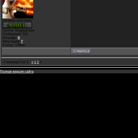
Генерал-лейтенант
Группа: Модераторы
Сообщений:
520
Награды:
0
Репутация:
7
Статус:
Offline
Страница
3
из
3
«
1
2
3
Полная версия сайта