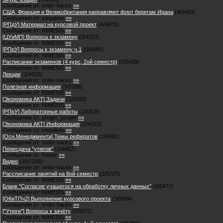
Сообщение от:
order-hacks
»»
США, Франция и Великобритания направляют флот берегам Ирана
(
4
/
5420
)
Сообщение от:
stepakov
»»
[РПдУ] Материал на курсовой проект
(
4
/
4672
)
Сообщение от:
NIMESIS
»»
[ЦУиМП] Вопросы к экзамену
(
0
/
4113
)
Сообщение от:
NIMESIS
»»
[РПрУ] Вопросы к экзамену ч.1
(
0
/
4095
)
Сообщение от:
NIMESIS
»»
Расписание экзаменов (4 курс, 2ой семестр)
(
0
/
5428
)
Сообщение от:
NIMESIS
»»
Лекции
(
2
/
4515
)
Сообщение от:
order-hacks
»»
Полезная информация
(
5
/
5288
)
Сообщение от:
NIMESIS
»»
[Экономика АКТ] Задачи
(
1
/
4255
)
Сообщение от:
NIMESIS
»»
[РПрУ] Лабораторные работы
(
1
/
5316
)
Сообщение от:
proger_proger
»»
[Экономика АКТ] Информация
(
2
/
4152
)
Сообщение от:
stepakov
»»
[Осн.Менеджмента] Темы рефератов
(
1
/
4691
)
Сообщение от:
order-hacks
»»
Пересдача "утюгов"
(
0
/
4462
)
Сообщение от:
Fisher
»»
Видео
(
20
/
7295
)
Сообщение от:
order-hacks
»»
Рассписание занятий на 8ой семестр
(
2
/
5727
)
Сообщение от:
NIMESIS
»»
Бланк "Согласие учащегося на обработку личных данных"
(
0
/
5477
)
Сообщение от:
NIMESIS
»»
[ОКиТПч2] Выполнение курсового проекта
(
3
/
5894
)
Сообщение от:
order-hacks
»»
["Утюги"] Вопросы к зачёту
(
0
/
5071
)
Сообщение от:
NIMESIS
»»