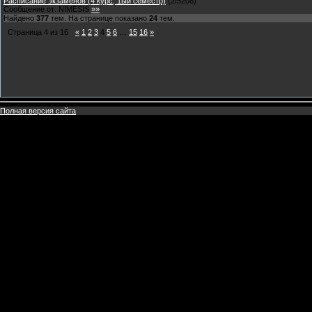
Расписание экзаменов (4 курс, 1ый семестр)
(
2
/
5208
)
Сообщение от:
NIMESIS
»»
Найдено
377
тем. На странице показано
24
тем.
Страница
4
из
16
«
1
2
3
4
5
6
…
15
16
»
Полная версия сайта