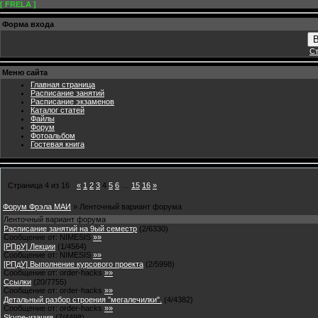
[ FRELA ]
Форма входа
В
Ст
Меню сайта
Главная страница
Расписание занятий
Расписание экзаменов
Каталог статей
Файлы
Форум
Фотоальбом
Гостевая книга
Страница
4
из
16
«
1
2
3
4
5
6
…
15
16
»
Форум Фрэла МАИ
»
Ленточный вариант форума
Ленточный вариант форума
Расписание занятий на 9ый семестр
(
2
/
6330
)
Сообщение от:
NIMESIS
»»
[РПрУ] Лекции
(
1
/
4564
)
Сообщение от:
NIMESIS
»»
[РПдУ] Выполнение курсового проекта
(
2
/
5998
)
Сообщение от:
order-hacks
»»
Ссылки
(
20
/
7755
)
Сообщение от:
order-hacks
»»
Детальный разбор строения "мегалечилки".
(
4
/
4382
)
Сообщение от:
order-hacks
»»
Skype-изация
(
7
/
4498
)